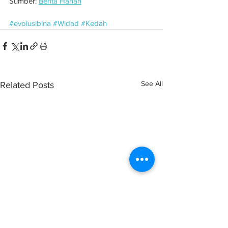
Sumber: 
Berita Harian
#evolusibina
#Widad
#Kedah
See All
Related Posts