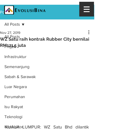
Post
All Posts
Nov 27, 2019
All Posts
WZ Satu raih kontrak Rubber City bernilai
RM121.5 juta
Projek
Infrastruktur
Semenanjung
Sabah & Sarawak
Luar Negara
Perumahan
Isu Rakyat
Teknologi
KUALA LUMPUR: WZ Satu Bhd dilantik 
Kontraktor