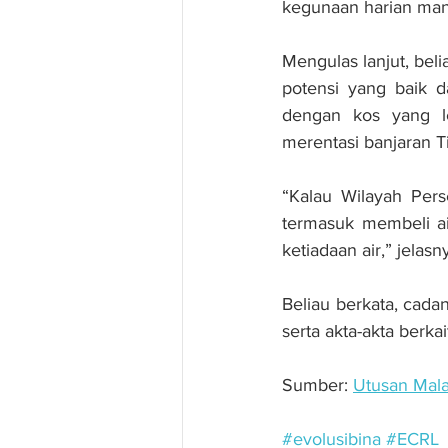
kegunaan harian manus
Mengulas lanjut, bel
potensi yang baik 
dengan kos yang l
merentasi banjaran T
“Kalau Wilayah Per
termasuk membeli ai
ketiadaan air,” jelasn
Beliau berkata, cad
serta akta-akta berkai
Sumber: 
Utusan Mala
#evolusibina
#ECRL