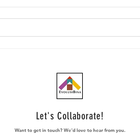
Southern Score raih
AWC 
subkontrak pusat data
RM23
RM146.53 juta
plum
Let's Collaborate!
Want to get in touch? We'd love to hear from you.