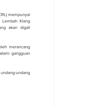
ECRL) mempunyai 
n Lembah Klang 
g akan digali 
oleh merancang 
alami gangguan 
t undang-undang 