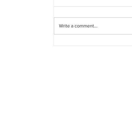
Write a comment...
Pahang jemput pandangan
rakyat bagi kajian semula
Rancangan Struktur Negeri
2040