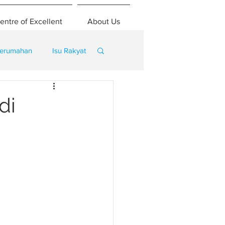
entre of Excellent
About Us
erumahan
Isu Rakyat
di