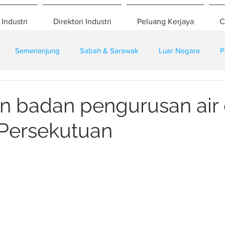
 Industri
Direktori Industri
Peluang Kerjaya
C
Semenanjung
Sabah & Sarawak
Luar Negara
P
eselamatan
Pembangunan
Training
 badan pengurusan air 
Persekutuan