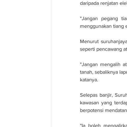
daripada renjatan elek
"Jangan pegang tia
menggunakan tiang el
Menurut suruhanjaya 
seperti pencawang ata
"Jangan mengalih ata
tanah, sebaliknya la
katanya.
Selepas banjir, Suru
kawasan yang terdap
berpotensi mendatan
"Ia boleh mengalirk