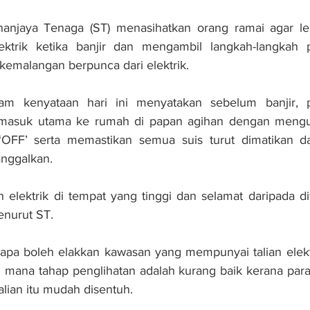
njaya Tenaga (ST) menasihatkan orang ramai agar le
ktrik ketika banjir dan mengambil langkah-langkah p
emalangan berpunca dari elektrik.
lam kenyataan hari ini menyatakan sebelum banjir, 
masuk utama ke rumah di papan agihan dengan mengub
OFF’ serta memastikan semua suis turut dimatikan d
tanggalkan.
elektrik di tempat yang tinggi dan selamat daripada di
menurut ST.
rapa boleh elakkan kawasan yang mempunyai talian elekt
mana tahap penglihatan adalah kurang baik kerana paras 
lian itu mudah disentuh.