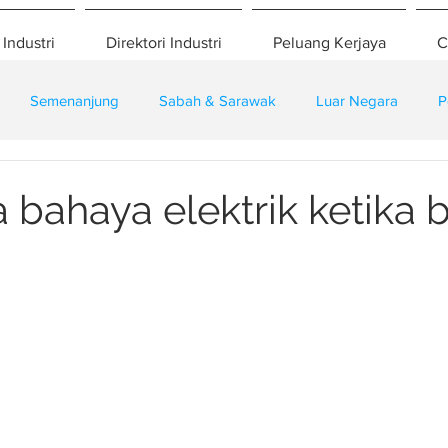
 Industri
Direktori Industri
Peluang Kerjaya
C
Semenanjung
Sabah & Sarawak
Luar Negara
P
eselamatan
Pembangunan
Training
bahaya elektrik ketika b