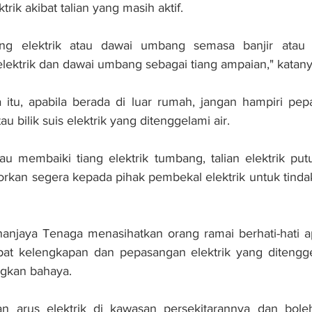
trik akibat talian yang masih aktif.
ng elektrik atau dawai umbang semasa banjir atau h
ektrik dan dawai umbang sebagai tiang ampaian," katany
itu, apabila berada di luar rumah, jangan hampiri pepa
u bilik suis elektrik yang ditenggelami air.
u membaiki tiang elektrik tumbang, talian elektrik putu
porkan segera kepada pihak pembekal elektrik untuk tinda
hanjaya Tenaga menasihatkan orang ramai berhati-hati ap
at kelengkapan dan pepasangan elektrik yang ditenggel
gkan bahaya.
an arus elektrik di kawasan persekitarannya dan bol