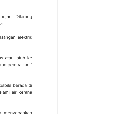
ujan. Dilarang 
a.
sangan elektrik 
s atau jatuh ke 
kan pembaikan," 
abila berada di 
ami air kerana 
eh menyebabkan 