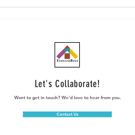
Southern Score raih
AWC 
subkontrak pusat data
RM23
RM146.53 juta
plum
Let's Collaborate!
Want to get in touch? We'd love to hear from you.
Contact Us