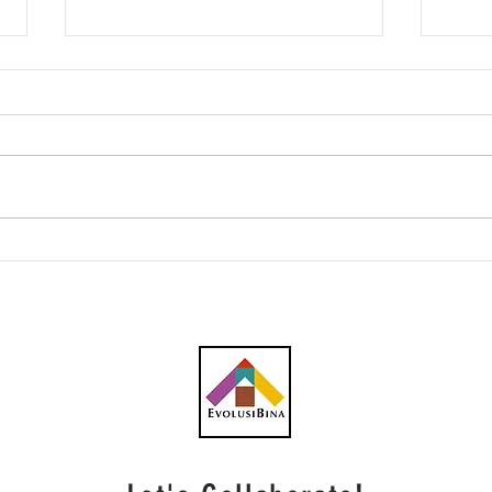
Kenaikan Tarif Elektrik
Indo
Berisiko Jejaskan Daya
jam
Saing dan Usaha
Bata
Penyahkarbonan Industri
Besi dan Keluli - Misif