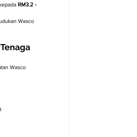
kepada 
RM3.2 - 
udukan Wasco 
 Tenaga 
atan Wasco 
.