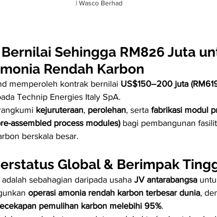
| Wasco Berhad
 Bernilai Sehingga RM826 Juta un
Amonia Rendah Karbon
d memperoleh kontrak bernilai 
US$150–200 juta (RM619
pada Technip Energies Italy SpA.
angkumi 
kejuruteraan
, 
perolehan
, serta 
fabrikasi modul p
pre-assembled process modules)
 bagi pembangunan fasilit
rbon berskala besar.
Berstatus Global & Berimpak Tingg
i adalah sebahagian daripada usaha 
JV antarabangsa
 untu
unkan 
operasi amonia rendah karbon terbesar dunia
, de
ecekapan pemulihan karbon melebihi 95%
.