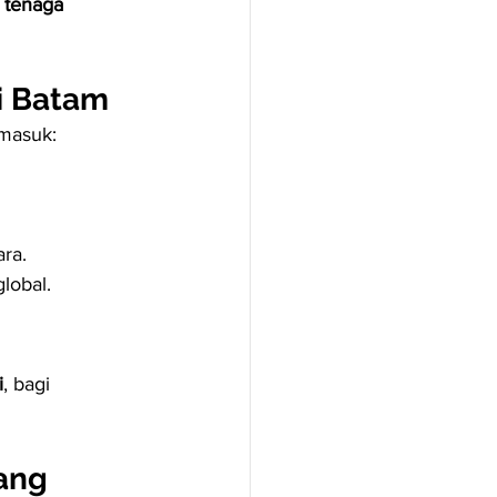
 
tenaga 
ti Batam
rmasuk:
ara.
lobal.
i
, bagi 
ang