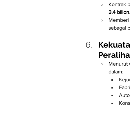
Kontrak 
3.4 bilion
Memberi
sebagai p
Kekuata
Peralih
Menurut 
dalam:
Keju
Fabr
Autom
Kons