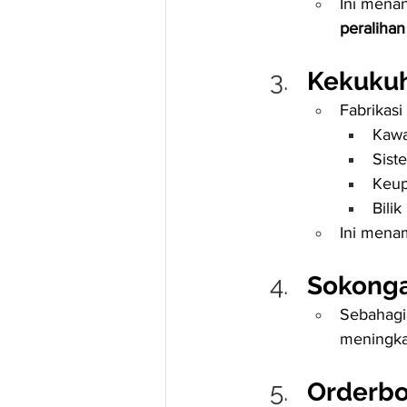
Ini menan
peralihan
Kekukuh
Fabrikasi
Kawa
Sist
Keup
Bili
Ini mena
Sokongan
Sebahagia
meningkatk
Orderbo