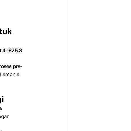
tuk 
.4–825.8 
roses pra-
i amonia 
i
k 
ngan 