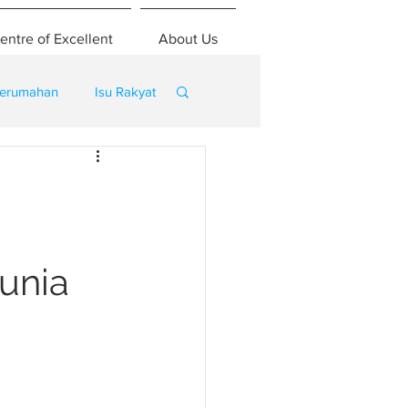
entre of Excellent
About Us
erumahan
Isu Rakyat
unia