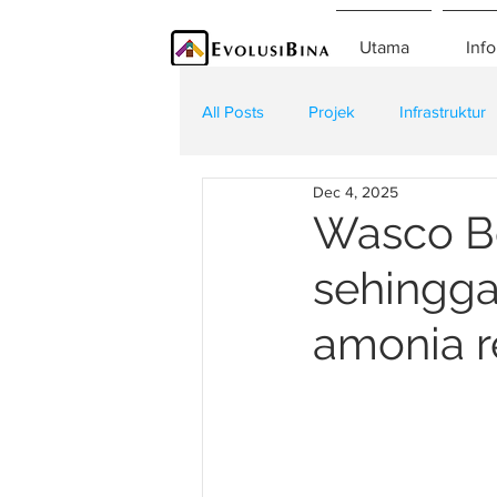
Utama
Info
All Posts
Projek
Infrastruktur
Dec 4, 2025
Teknologi
Kontraktor
K
Wasco Be
sehingga
amonia r