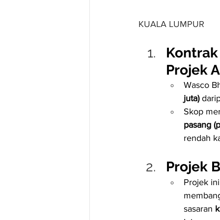
KUALA LUMPUR
Kontrak
Projek 
Wasco Bh
juta)
 dari
Skop mer
pasang (
rendah ka
Projek 
Projek in
membang
sasaran 
k