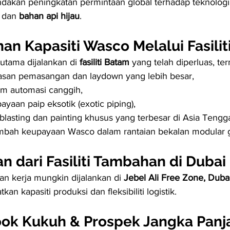
dakan peningkatan permintaan global terhadap teknologi
 dan 
bahan api hijau
.
an Kapasiti Wasco Melalui Fasili
 utama dijalankan di 
fasiliti Batam
 yang telah diperluas, te
san pemasangan dan laydown yang lebih besar,
em automasi canggih,
ayaan paip eksotik (exotic piping),
k blasting dan painting khusus yang terbesar di Asia Tengg
mbah keupayaan Wasco dalam rantaian bekalan modular g
 dari Fasiliti Tambahan di Dubai
n kerja mungkin dijalankan di 
Jebel Ali Free Zone, Duba
an kapasiti produksi dan fleksibiliti logistik.
ok Kukuh & Prospek Jangka Panj