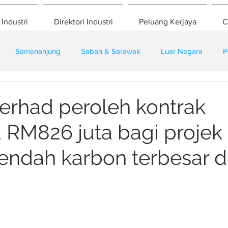
 Industri
Direktori Industri
Peluang Kerjaya
C
Semenanjung
Sabah & Sarawak
Luar Negara
P
eselamatan
Pembangunan
Training
rhad peroleh kontrak
 RM826 juta bagi projek
endah karbon terbesar d