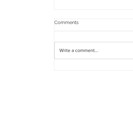
Comments
Write a comment...
Batam SEZ dan SEZ Johor-
Singapura: Peluang
Pertumbuhan dan
Persaingan Ekonomi
Serantau