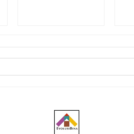
Loke saran kurang petak
LRT3
parkir bagi projek
mula
berhampiran LRT/MRT
Dise