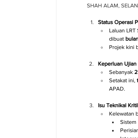
SHAH ALAM, SELA
Status Operasi 
Laluan LRT 
dibuat 
bula
Projek kini 
Keperluan Ujian
Sebanyak 
2
Setakat ini, 
APAD.
Isu Teknikal Kriti
Kelewatan b
Sistem 
Perisia