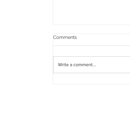
Comments
Write a comment...
Prasarana tangguh
pembukaan operasi LRT
Shah Alam untuk
selesaikan 33 isu teknikal
demi keselamatan