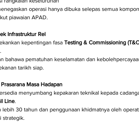
si rangkaian keseluruhan
menegaskan operasi hanya dibuka selepas semua kompon
ikut piawaian APAD.
k Infrastruktur Rel
ekankan kepentingan fasa 
Testing & Commissioning (T&C
.
n bahawa pematuhan keselamatan dan kebolehpercayaan
kanan tarikh siap.
n Prasarana Masa Hadapan
ersedia menyumbang kepakaran teknikal kepada cadanga
l Line
.
lebih 30 tahun dan penggunaan khidmatnya oleh operato
 strategik.