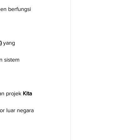
en berfungsi 
)
 yang 
 sistem 
n projek 
Kita 
r luar negara 