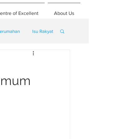
entre of Excellent
About Us
erumahan
Isu Rakyat
 umum