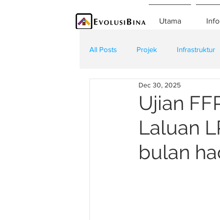
Utama
Info
All Posts
Projek
Infrastruktur
Dec 30, 2025
Teknologi
Kontraktor
K
Ujian FF
Laluan 
bulan h