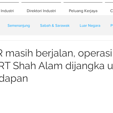
 Industri
Direktori Industri
Peluang Kerjaya
C
Semenanjung
Sabah & Sarawak
Luar Negara
P
eselamatan
Pembangunan
Training
R masih berjalan, operasi
LRT Shah Alam dijangka
adapan