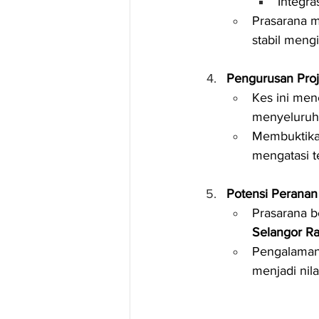
Integra
Prasarana 
stabil meng
Pengurusan Proje
Kes ini men
menyeluruh
Membuktika
mengatasi te
Potensi Perana
Prasarana b
Selangor Rai
Pengalaman 
menjadi nilai