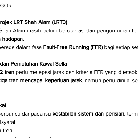
NGOR
Projek LRT Shah Alam (LRT3)
Shah Alam masih belum beroperasi dan pengumuman terk
n hadapan
.
berada dalam fasa 
Fault-Free Running (FFR)
 bagi setiap set
 dan Pematuhan Kawal Selia
2 tren
 perlu melepasi jarak dan kriteria FFR yang ditetapk
tiga tren mencapai keperluan jarak
, namun perlu dinilai s
kal
erpunca daripada isu 
kestabilan sistem dan perisian
, ter
isyarat
n tren