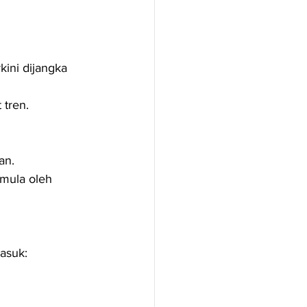
ini dijangka 
 tren.
an.
emula oleh 
masuk: