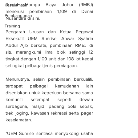
Rumah Mampu Biaya Johor (RMBJ) 
Keselamatan
menerusi pembinaan 1,109 di Denai 
Pembangunan
Nusantara di sini.
Training
Pengarah Urusan dan Ketua Pegawai 
Eksekutif UEM Sunrise, Anwar Syahrin 
Abdul Ajib berkata, pembinaan RMBJ di 
situ merangkumi lima blok setinggi 12 
tingkat dengan 1,109 unit dan 108 lot kedai 
setingkat pelbagai jenis perniagaan.
Menurutnya, selain pembinaan berkualiti, 
terdapat pelbagai kemudahan lain 
disediakan untuk keperluan bersama-sama 
komuniti setempat seperti dewan 
serbaguna, masjid, padang bola sepak, 
trek joging, kawasan rekreasi serta pagar 
keselamatan.
"UEM Sunrise sentiasa menyokong usaha 