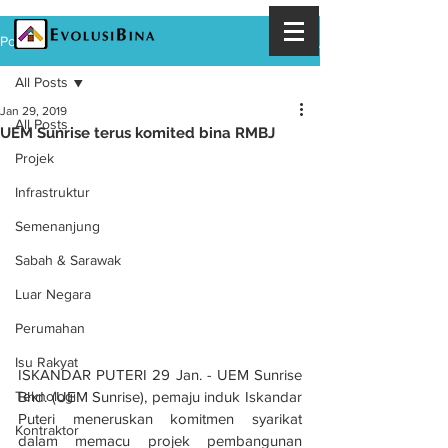
Post
All Posts
Jan 29, 2019
All Posts
UEM Sunrise terus komited bina RMBJ
Projek
Infrastruktur
Semenanjung
Sabah & Sarawak
Luar Negara
Perumahan
Isu Rakyat
ISKANDAR PUTERI 29 Jan. - UEM Sunrise 
Bhd. (UEM Sunrise), pemaju induk Iskandar 
Teknologi
Puteri meneruskan komitmen syarikat 
Kontraktor
dalam memacu projek pembangunan 