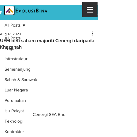
Post
All Posts
Aug 17, 2023
All Posts
UEM beli saham majoriti Cenergi daripada
Khazanah
Projek
Infrastruktur
Semenanjung
Sabah & Sarawak
Luar Negara
Perumahan
Isu Rakyat
Cenergi SEA Bhd
Teknologi
Kontraktor