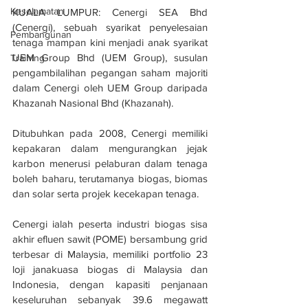
Keselamatan
KUALA LUMPUR: Cenergi SEA Bhd 
(Cenergi), sebuah syarikat penyelesaian 
Pembangunan
tenaga mampan kini menjadi anak syarikat 
UEM Group Bhd (UEM Group), susulan 
Training
pengambilalihan pegangan saham majoriti 
dalam Cenergi oleh UEM Group daripada 
Khazanah Nasional Bhd (Khazanah).
Ditubuhkan pada 2008, Cenergi memiliki 
kepakaran dalam mengurangkan jejak 
karbon menerusi pelaburan dalam tenaga 
boleh baharu, terutamanya biogas, biomas 
dan solar serta projek kecekapan tenaga. 
Cenergi ialah peserta industri biogas sisa 
akhir efluen sawit (POME) bersambung grid 
terbesar di Malaysia, memiliki portfolio 23 
loji janakuasa biogas di Malaysia dan 
Indonesia, dengan kapasiti penjanaan 
keseluruhan sebanyak 39.6 megawatt 