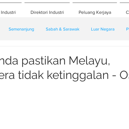
 Industri
Direktori Industri
Peluang Kerjaya
C
Semenanjung
Sabah & Sarawak
Luar Negara
P
eselamatan
Pembangunan
Training
nda pastikan Melayu,
ra tidak ketinggalan - 