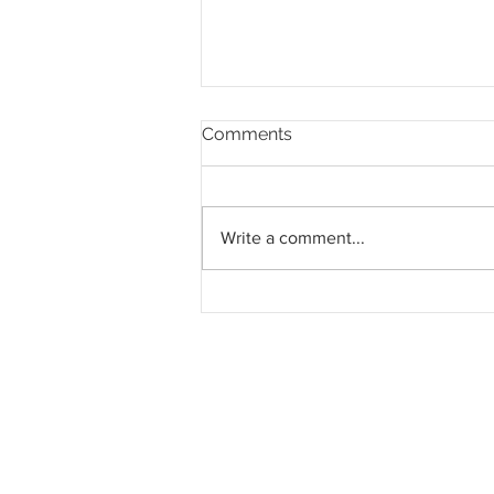
Comments
Write a comment...
Pahang jemput pandangan
rakyat bagi kajian semula
Rancangan Struktur Negeri
2040