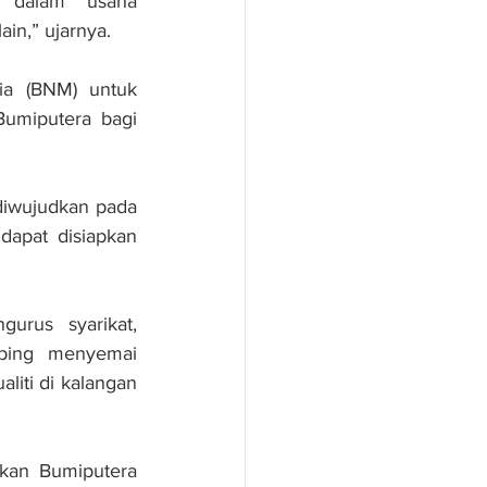
dalam usaha 
in,” ujarnya.
ia (BNM) untuk 
umiputera bagi 
diwujudkan pada 
apat disiapkan 
rus syarikat, 
ping menyemai 
iti di kalangan 
pkan Bumiputera 