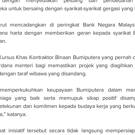
 dengan menyediakan peluang dan pendedahan 
 untuk bersaing dengan syarikat-syarikat gergasi yang la
 turut mencadangkan di peringkat Bank Negara Malays
na harta dengan memberikan geran kepada syarikat B
an.
 Kursus Khas Kontraktor Binaan Bumiputera yang pernah 
dana menteri bagi memastikan projek yang diagihkan d
dengan taraf wibawa yang disandang.
 memperkukuhkan keupayaan Bumiputera dalam mengu
niaga yang baik serta memupuk sikap positif disam
etekunan dan komitmen kepada budaya kerja yang berkual
a,” katanya.
hat inisiatif tersebut secara tidak langsung mempersia