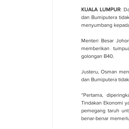
KUALA LUMPUR
: D
dan Bumiputera tida
menyumbang kepada 
Menteri Besar Joho
memberikan tumpua
golongan B40.
Justeru, Osman meng
dan Bumiputera tidak
“Pertama, dipering
Tindakan Ekonomi ya
pemegang taruh unt
benar-benar memerl