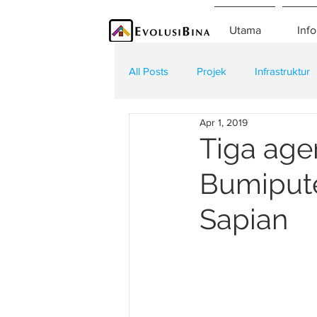
Utama
Info
All Posts
Projek
Infrastruktur
Apr 1, 2019
Teknologi
Kontraktor
K
Tiga age
Bumipute
Sapian