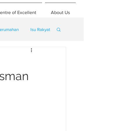
entre of Excellent
About Us
erumahan
Isu Rakyat
Osman