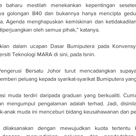
a baharu mestilah menekankan kepentingan sesete
ya golongan B40 dan bukannya hanya mencipta gedung
a. Agenda menghapuskan kemiskinan dan ketidakadilan
iperjuangkan oleh semua pihak,” katanya.
ikian dalam ucapan Dasar Bumiputera pada Konvensye
rsiti Teknologi MARA di sini, pada Isnin.
Pengerusi Bersatu Johor turut mencadangkan supay
emberi peluang kepada syarikat-syarikat Bumiputera yan
asi muda terdiri daripada graduan yang berkualiti. Cum
n mengumpul pengalaman adalah terhad. Jadi, disinil
-anak muda ini menceburi bidang keusahawanan dan pe
 dilaksanakan dengan mewujudkan kuota tertentu ke