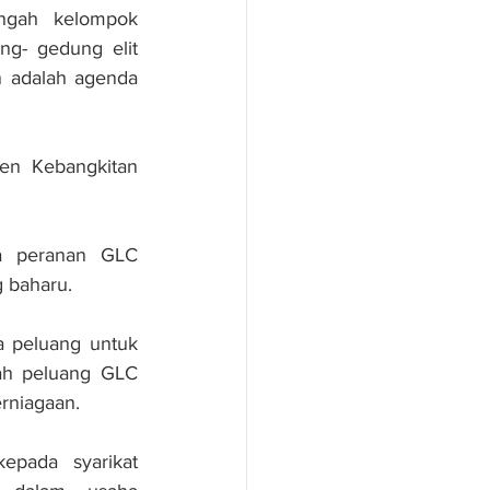
ngah kelompok 
- gedung elit 
 adalah agenda 
n Kebangkitan 
a peranan GLC 
g baharu.
a peluang untuk 
ah peluang GLC 
rniagaan.
pada syarikat 