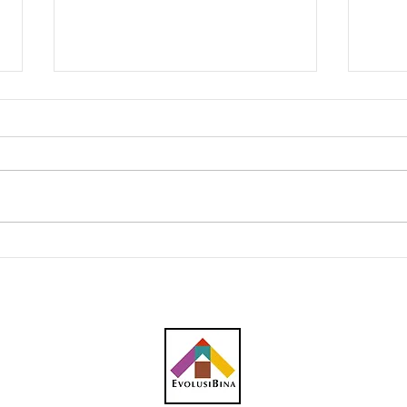
Southern Score raih
AWC 
subkontrak pusat data
RM23
RM146.53 juta
plum