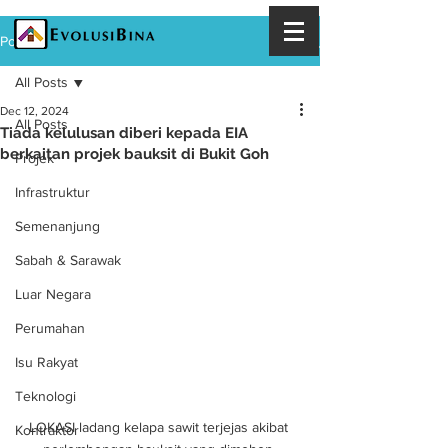
Post
All Posts
Dec 12, 2024
All Posts
Tiada kelulusan diberi kepada EIA
berkaitan projek bauksit di Bukit Goh
Projek
Infrastruktur
Semenanjung
Sabah & Sarawak
Luar Negara
Perumahan
Isu Rakyat
Teknologi
LOKASI ladang kelapa sawit terjejas akibat 
Kontraktor