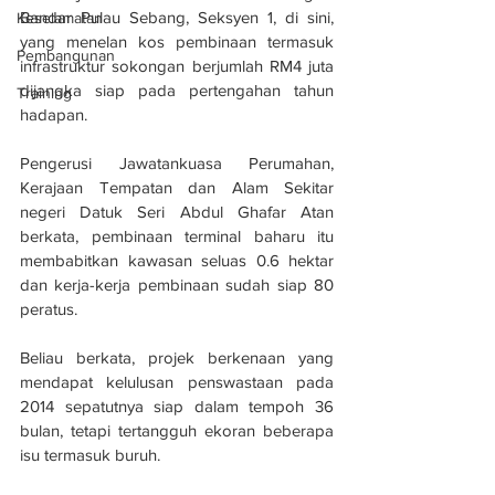
Bandar Pulau Sebang, Seksyen 1, di sini, 
Keselamatan
yang menelan kos pembinaan termasuk 
Pembangunan
infrastruktur sokongan berjumlah RM4 juta 
dijangka siap pada pertengahan tahun 
Training
hadapan.
Pengerusi Jawatankuasa Perumahan, 
Kerajaan Tempatan dan Alam Sekitar 
negeri Datuk Seri Abdul Ghafar Atan 
berkata, pembinaan terminal baharu itu 
membabitkan kawasan seluas 0.6 hektar 
dan kerja-kerja pembinaan sudah siap 80 
peratus.
Beliau berkata, projek berkenaan yang 
mendapat kelulusan penswastaan pada 
2014 sepatutnya siap dalam tempoh 36 
bulan, tetapi tertangguh ekoran beberapa 
isu termasuk buruh.