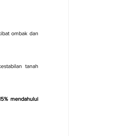
kibat ombak dan 
stabilan tanah 
15% mendahului 