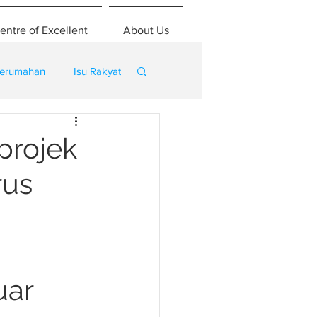
entre of Excellent
About Us
erumahan
Isu Rakyat
projek
rus
uar