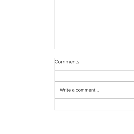
Comments
Write a comment...
Langkah Padu Menangani
Masalah Hakisan Pantai di
Terengganu Melalui
Pendekatan Hibrid Dan
Pembinaan Pemecah