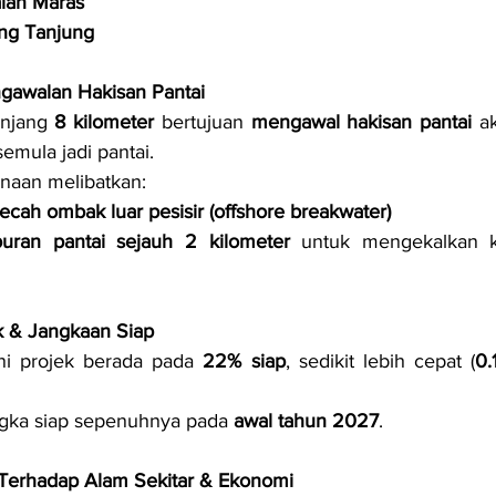
lan Maras
g Tanjung
gawalan Hakisan Pantai
njang 
8 kilometer
 bertujuan 
mengawal hakisan pantai
 a
emula jadi pantai.
naan melibatkan:
cah ombak luar pesisir (offshore breakwater)
uran pantai sejauh 2 kilometer
 untuk mengekalkan ke
k & Jangkaan Siap
ini projek berada pada 
22% siap
, sedikit lebih cepat (
0.
ngka siap sepenuhnya pada 
awal tahun 2027
.
k Terhadap Alam Sekitar & Ekonomi