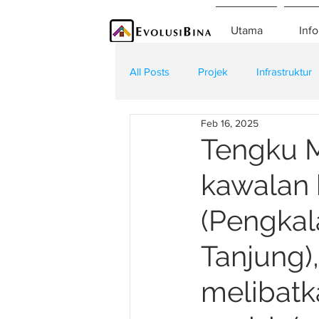
Utama
Info
All Posts
Projek
Infrastruktur
Feb 16, 2025
Teknologi
Kontraktor
K
Tengku M
kawalan 
(Pengka
Tanjung)
melibatk