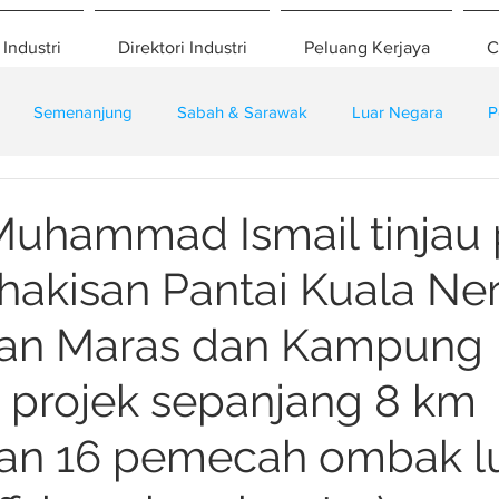
 Industri
Direktori Industri
Peluang Kerjaya
C
Semenanjung
Sabah & Sarawak
Luar Negara
P
eselamatan
Pembangunan
Training
uhammad Ismail tinjau 
hakisan Pantai Kuala Ne
lan Maras dan Kampung
, projek sepanjang 8 km
an 16 pemecah ombak l