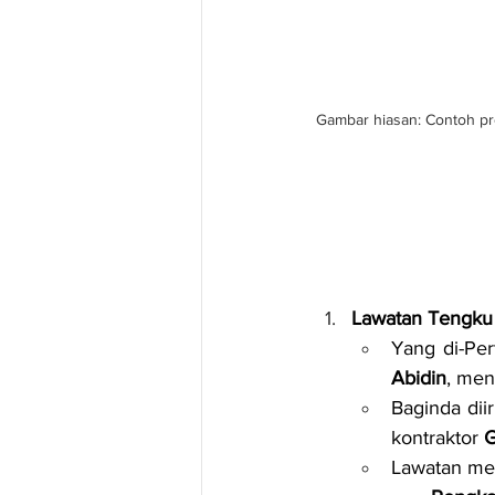
Gambar hiasan: Contoh pr
Lawatan Tengku
Yang di-Pe
Abidin
, men
Baginda diir
kontraktor 
G
Lawatan meli