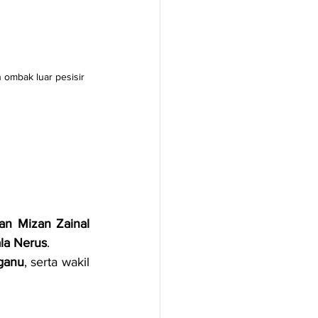
ombak luar pesisir 
n Mizan Zainal 
la Nerus
.
ganu
, serta wakil 