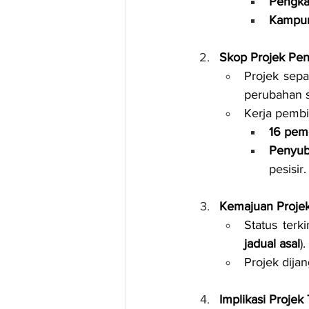
Pengka
Kampun
Skop Projek Pen
Projek sepa
perubahan s
Kerja pembi
16 peme
Penyub
pesisir.
Kemajuan Proje
Status terk
jadual asal
).
Projek dija
Implikasi Proje