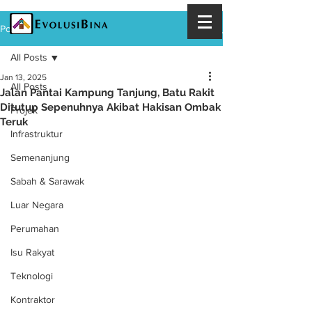
Post
All Posts
Jan 13, 2025
All Posts
Jalan Pantai Kampung Tanjung, Batu Rakit
Ditutup Sepenuhnya Akibat Hakisan Ombak
Projek
Teruk
Infrastruktur
Semenanjung
Sabah & Sarawak
Luar Negara
Perumahan
Isu Rakyat
Teknologi
Kontraktor