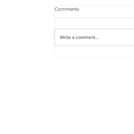
Comments
Write a comment...
LRT Pulau Pinang: Kontrak
System Turnkey RM3.028
bilion kepada MRCB - Theta
Edge JV bergerak mengikut
jadual