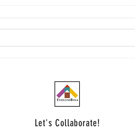
Lebih 60 kontena
Gamu
komponen Projek Kereta
hype
Kabel Bukit Bendera tiba
Port
dari Austria
Let's Collaborate!