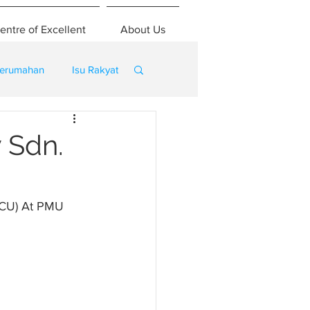
entre of Excellent
About Us
erumahan
Isu Rakyat
 Sdn.
BCU) At PMU 