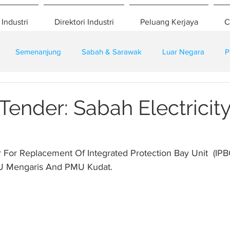
 Industri
Direktori Industri
Peluang Kerjaya
C
Semenanjung
Sabah & Sarawak
Luar Negara
P
eselamatan
Pembangunan
Training
Tender: Sabah Electricity
 For Replacement Of Integrated Protection Bay Unit  (IP
MU Mengaris And PMU Kudat.