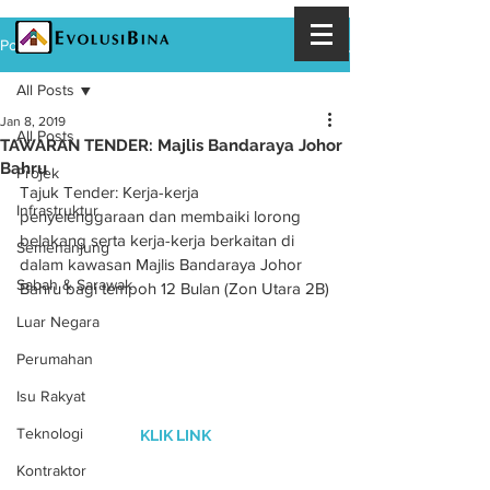
Post
All Posts
Jan 8, 2019
All Posts
TAWARAN TENDER: Majlis Bandaraya Johor
Bahru
Projek
Tajuk Tender: Kerja-kerja 
Infrastruktur
penyelenggaraan dan membaiki lorong 
belakang serta kerja-kerja berkaitan di 
Semenanjung
dalam kawasan Majlis Bandaraya Johor 
Sabah & Sarawak
Bahru bagi tempoh 12 Bulan (Zon Utara 2B)
Luar Negara
Perumahan
Isu Rakyat
Teknologi
KLIK LINK
Kontraktor