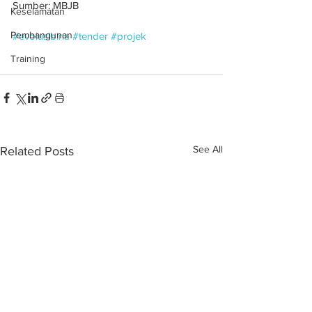
Sumber: MBJB
Keselamatan
Pembangunan
#evolusibina
#tender
#projek
Training
See All
Related Posts