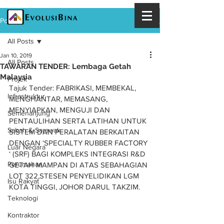
Post
All Posts
Jan 10, 2019
All Posts
TAWARAN TENDER: Lembaga Getah
Malaysia
Projek
Tajuk Tender: FABRIKASI, MEMBEKAL, 
Infrastruktur
MENGHANTAR, MEMASANG, 
MENYIAPKAN, MENGUJI DAN 
Semenanjung
PENTAULIHAN SERTA LATIHAN UNTUK 
Sabah & Sarawak
SISTEM DAN PERALATAN BERKAITAN 
DENGAN ‘SPECIALTY RUBBER FACTORY 
Luar Negara
‘ (SRF) BAGI KOMPLEKS INTEGRASI R&D 
Perumahan
GETAH MAMPAN DI ATAS SEBAHAGIAN 
LOT 322,STESEN PENYELIDIKAN LGM 
Isu Rakyat
KOTA TINGGI, JOHOR DARUL TAKZIM.
Teknologi
Kontraktor