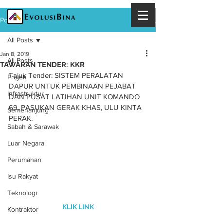
Post
All Posts
Jan 8, 2019
All Posts
TAWARAN TENDER: KKR
Tajuk Tender: SISTEM PERALATAN 
Projek
DAPUR UNTUK PEMBINAAN PEJABAT 
Infrastruktur
DAN PUSAT LATIHAN UNIT KOMANDO 
69, PASUKAN GERAK KHAS, ULU KINTA 
Semenanjung
PERAK.
Sabah & Sarawak
Luar Negara
Perumahan
Isu Rakyat
Teknologi
KLIK LINK
Kontraktor