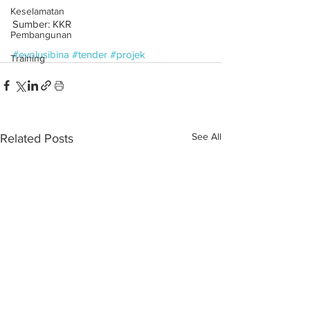
Keselamatan
Sumber: KKR
Pembangunan
#evolusibina
#tender
#projek
Training
See All
Related Posts