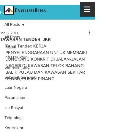
Post
All Posts
Jan 6, 2019
All Posts
TAWARAN TENDER: JKR
Tajuk Tender: KERJA 
Projek
PENYELENGGARAAN UNTUK MEMBAIKI 
Infrastruktur
LONGKANG KONKRIT DI JALAN-JALAN 
NEGERI DI KAWASAN TELOK BAHANG, 
Semenanjung
BALIK PULAU DAN KAWASAN SEKITAR 
Sabah & Sarawak
DI DBD, PULAU PINANG
Luar Negara
Perumahan
Isu Rakyat
Teknologi
Kontraktor