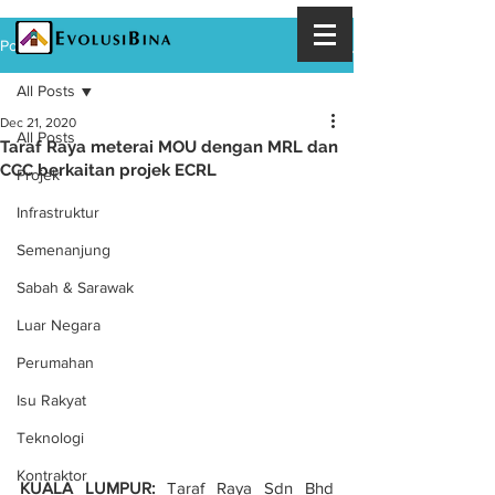
Post
All Posts
Dec 21, 2020
All Posts
Taraf Raya meterai MOU dengan MRL dan
CCC berkaitan projek ECRL
Projek
Infrastruktur
Semenanjung
Sabah & Sarawak
Luar Negara
Perumahan
Isu Rakyat
Teknologi
Kontraktor
KUALA LUMPUR:
 Taraf Raya Sdn Bhd 