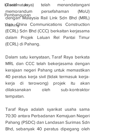
(Taraf Jaya) telah menandatangani 
Keselamatan
memorandum persefahaman (MoU) 
Pembangunan
dengan Malaysia Rail Link Sdn Bhd (MRL) 
dan China Communications Construction 
Training
(ECRL) Sdn Bhd (CCC) berkaitan kerjasama 
dalam Projek Laluan Rel Pantai Timur 
(ECRL) di Pahang.
Dalam satu kenyataan, Taraf Raya berkata 
MRL dan CCC telah bekerjasama dengan 
kerajaan negeri Pahang untuk memastikan 
40 peratus kerja sivil (tidak termasuk kerja-
kerja di terowong) projek itu akan 
dilaksanakan oleh sub-kontraktor 
tempatan.
Taraf Raya adalah syarikat usaha sama 
70:30 antara Perbadanan Kemajuan Negeri 
Pahang (PSDC) dan Landasan Surimas Sdn 
Bhd, sebanyak 40 peratus dipegang oleh 