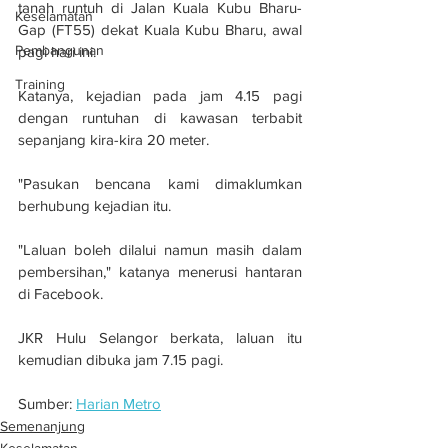
tanah runtuh di Jalan Kuala Kubu Bharu-
Keselamatan
Gap (FT55) dekat Kuala Kubu Bharu, awal 
Pembangunan
pagi hari ini.
Training
Katanya, kejadian pada jam 4.15 pagi 
dengan runtuhan di kawasan terbabit 
sepanjang kira-kira 20 meter.
"Pasukan bencana kami dimaklumkan 
berhubung kejadian itu.
"Laluan boleh dilalui namun masih dalam 
pembersihan," katanya menerusi hantaran 
di Facebook.
JKR Hulu Selangor berkata, laluan itu 
kemudian dibuka jam 7.15 pagi.
Sumber: 
Harian Metro
Semenanjung
Keselamatan