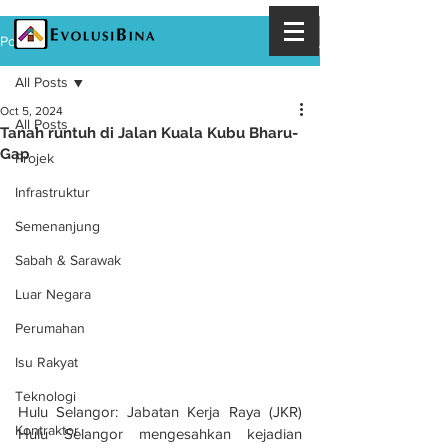
Post
All Posts
Oct 5, 2024
All Posts
Tanah runtuh di Jalan Kuala Kubu Bharu-
Gap
Projek
Infrastruktur
Semenanjung
Sabah & Sarawak
Luar Negara
Perumahan
Isu Rakyat
Teknologi
Hulu Selangor: Jabatan Kerja Raya (JKR) 
Kontraktor
Hulu Selangor mengesahkan kejadian 