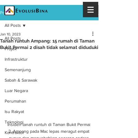
Post
All Posts
Jan 10, 2023
All Posts
Tanah runtuh Ampang: 15 rumah di Taman
Bukit Permai 2 disah tidak selamat diduduki
Projek
Infrastruktur
Semenanjung
Sabah & Sarawak
Luar Negara
Perumahan
Isu Rakyat
Teknologi
Insiden tanah runtuh di Taman Bukit Permai 
2, Ampang pada Mac lepas meragut empat 
Kontraktor