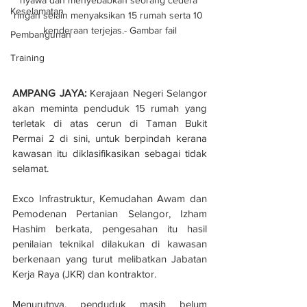
nyawa dan menyebabkan seorang cedera 
Keselamatan
ringan selain menyaksikan 15 rumah serta 10 
kenderaan terjejas.- Gambar fail
Pembangunan
Training
AMPANG JAYA:
 Kerajaan Negeri Selangor 
akan meminta penduduk 15 rumah yang 
terletak di atas cerun di Taman Bukit 
Permai 2 di sini, untuk berpindah kerana 
kawasan itu diklasifikasikan sebagai tidak 
selamat.
Exco Infrastruktur, Kemudahan Awam dan 
Pemodenan Pertanian Selangor, Izham 
Hashim berkata, pengesahan itu hasil 
penilaian teknikal dilakukan di kawasan 
berkenaan yang turut melibatkan Jabatan 
Kerja Raya (JKR) dan kontraktor.
Menurutnya, penduduk masih belum 