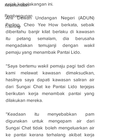
sejak kebelakangan ini.
Keselamatan
Pembangunan
Ahli Dewan Undangan Negeri (ADUN) 
Perling, Cheo Yee How berkata, sebaik 
Training
diberitahu banjir kilat berlaku di kawasan 
itu petang semalam, dia berusaha 
mengadakan temujanji dengan wakil 
pemaju yang menambak Pantai Lido.
“Saya bertemu wakil pemaju pagi tadi dan 
kami melawat kawasan dimaksudkan, 
hasilnya saya dapati kawasan saliran air 
dari Sungai Chat ke Pantai Lido terjejas 
berikutan kerja menambak pantai yang 
dilakukan mereka.
“Keadaan itu menyebabkan pam 
digunakan untuk mengepam air dari 
Sungai Chat tidak boleh mengeluarkan air 
ke pantai kerana terhalang akibat kerja 