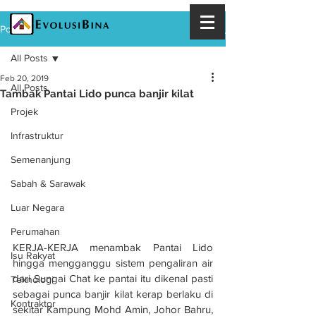
Post
All Posts
Feb 20, 2019
All Posts
Tambak Pantai Lido punca banjir kilat
Projek
Infrastruktur
Semenanjung
Sabah & Sarawak
Luar Negara
Perumahan
KERJA-KERJA menambak Pantai Lido 
Isu Rakyat
hingga mengganggu sistem pengaliran air 
dari Sungai Chat ke pantai itu dikenal pasti 
Teknologi
sebagai punca banjir kilat kerap berlaku di 
Kontraktor
sekitar Kampung Mohd Amin, Johor Bahru, 