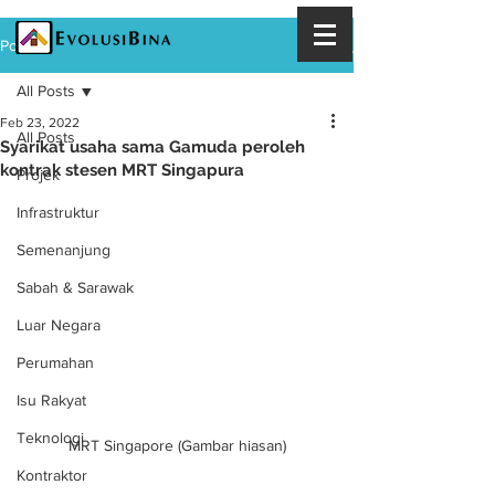
Post
All Posts
Feb 23, 2022
All Posts
Syarikat usaha sama Gamuda peroleh
kontrak stesen MRT Singapura
Projek
Infrastruktur
Semenanjung
Sabah & Sarawak
Luar Negara
Perumahan
Isu Rakyat
Teknologi
MRT Singapore (Gambar hiasan)
Kontraktor