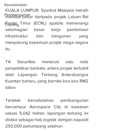
Keselamatan
KUALA LUMPUR: Syarikat Malaysia meraih 
Pembangunan
manfaat besar daripada projek Laluan Rel 
Pantai Timur (ECRL) apabila memenangi 
Training
sebahagian besar kerja pembinaan 
infrastruktur dan bangunan yang 
menyokong keperluan projek mega negara 
itu.
TA Securities menerusi satu nota 
penyelidikan berkata, antara projek terbabit 
ialah Lapangan Terbang Antarabangsa 
Kuantan baharu, yang bernilai kira-kira RM2 
bilion.
Terletak bersebelahan pembangunan 
bercampur Aerospace City di kawasan 
seluas 5,042 hektar, lapangan terbang ini 
direka sebagai hab logistik dengan kapasiti 
250,000 penumpang setahun.