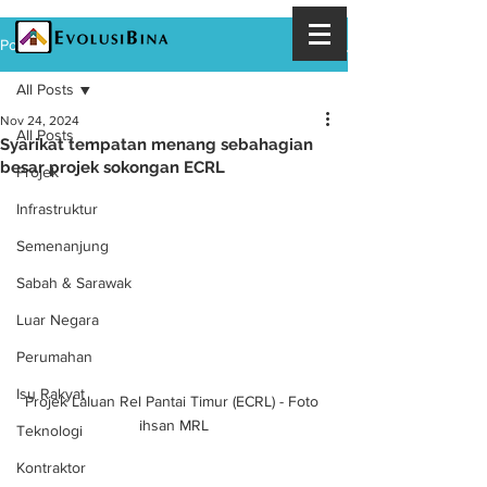
Post
All Posts
Nov 24, 2024
All Posts
Syarikat tempatan menang sebahagian
besar projek sokongan ECRL
Projek
Infrastruktur
Semenanjung
Sabah & Sarawak
Luar Negara
Perumahan
Isu Rakyat
Projek Laluan Rel Pantai Timur (ECRL) - Foto 
ihsan MRL
Teknologi
Kontraktor