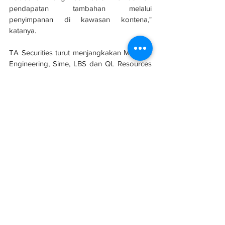
pendapatan tambahan melalui 
penyimpanan di kawasan kontena," 
katanya.
TA Securities turut menjangkakan Muhibah 
Engineering, Sime, LBS dan QL Resources 
masing-masing akan mendapat manfaat 
daripada pertumbuhan industri yang 
diceburi mereka.
Sumber: 
Berita Harian
Projek
Infrastruktur
See All
Related Posts