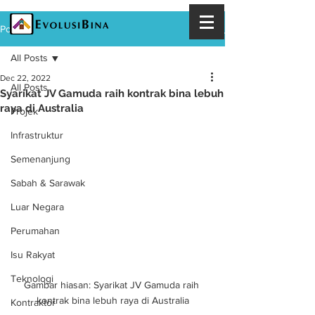
Post
All Posts
Dec 22, 2022
All Posts
Syarikat JV Gamuda raih kontrak bina lebuh
raya di Australia
Projek
Infrastruktur
Semenanjung
Sabah & Sarawak
Luar Negara
Perumahan
Isu Rakyat
Teknologi
Gambar hiasan: Syarikat JV Gamuda raih 
kontrak bina lebuh raya di Australia
Kontraktor