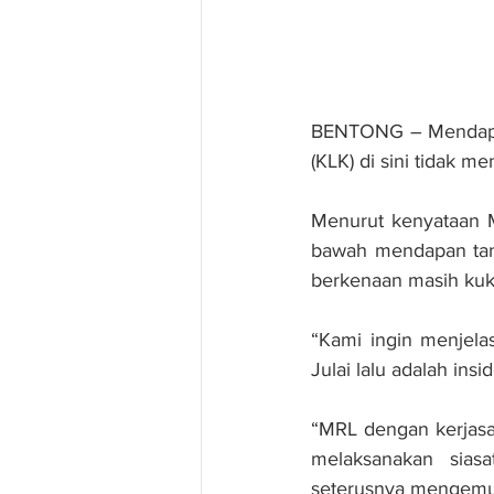
BENTONG – Mendapan 
(KLK) di sini tidak m
Menurut kenyataan M
bawah mendapan tana
berkenaan masih kuk
“Kami ingin menjela
Julai lalu adalah insi
“MRL dengan kerjas
melaksanakan sias
seterusnya mengemuka