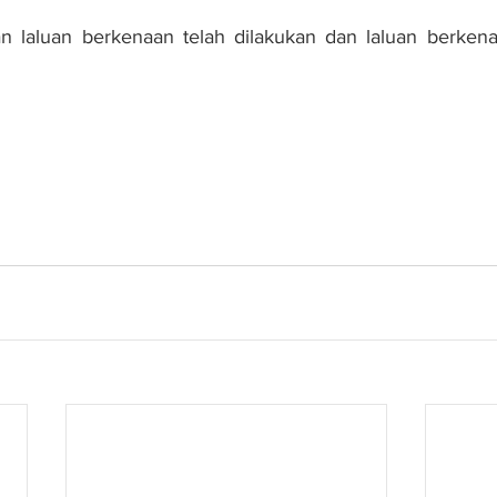
an laluan berkenaan telah dilakukan dan laluan berkena
ntong 2 tidak terjejas, masih kukuh