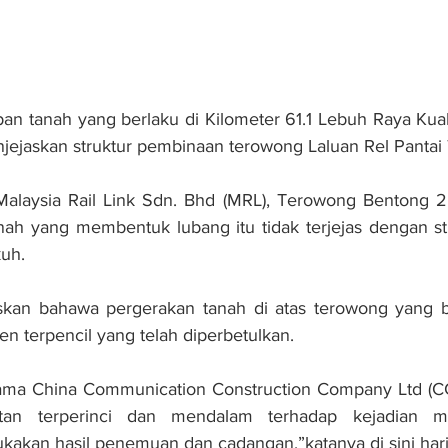
tanah yang berlaku di Kilometer 61.1 Lebuh Raya Kual
enjejaskan struktur pembinaan terowong Laluan Rel Pantai
alaysia Rail Link Sdn. Bhd (MRL), Terowong Bentong 2 
h yang membentuk lubang itu tidak terjejas dengan str
uh.
skan bahawa pergerakan tanah di atas terowong yang b
den terpencil yang telah diperbetulkan.
ama China Communication Construction Company Ltd (C
atan terperinci dan mendalam terhadap kejadian m
kan hasil penemuan dan cadangan,”katanya di sini hari 