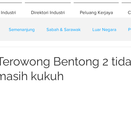
 Industri
Direktori Industri
Peluang Kerjaya
C
Semenanjung
Sabah & Sarawak
Luar Negara
P
eselamatan
Pembangunan
Training
 Terowong Bentong 2 tid
 masih kukuh