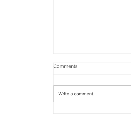
Comments
Write a comment...
Mendapan: Projek ECRL
selamat diteruskan