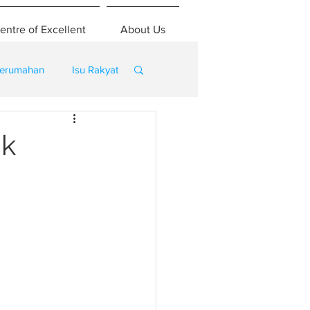
entre of Excellent
About Us
erumahan
Isu Rakyat
ak