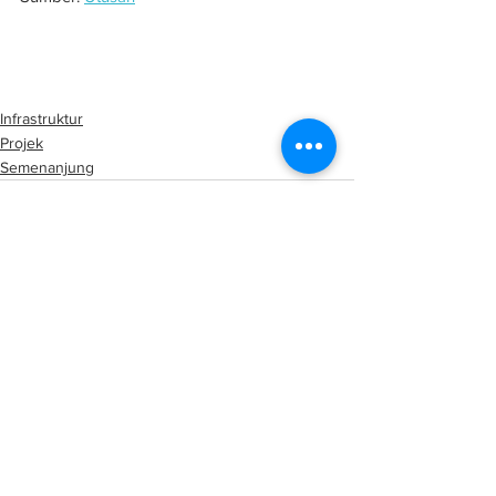
Mendapan: Projek  ECRL selamat 
diteruskan
Infrastruktur
Projek
Semenanjung
See All
Related Posts