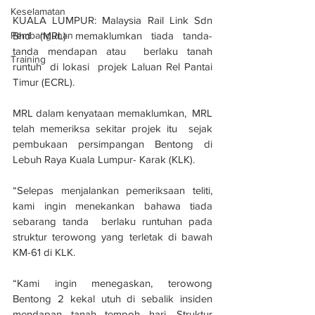
Keselamatan
KUALA LUMPUR: Malaysia Rail Link Sdn 
Pembangunan
Bhd (MRL) memaklumkan tiada tanda-
tanda mendapan atau  berlaku tanah 
Training
runtuh  di lokasi  projek Laluan Rel Pantai 
Timur (ECRL).
MRL dalam kenyataan memaklumkan,  MRL 
telah memeriksa sekitar projek itu  sejak 
pembukaan persimpangan Bentong di 
Lebuh Raya Kuala Lumpur- Karak (KLK).
“Selepas menjalankan pemeriksaan teliti, 
kami ingin menekankan bahawa tiada 
sebarang tanda  berlaku runtuhan pada 
struktur terowong yang terletak di bawah 
KM-61 di KLK.
“Kami ingin menegaskan, terowong 
Bentong 2 kekal utuh di sebalik insiden 
mendapan tanah tempoh hari. Struktur 