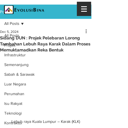
Post
All Posts
Dec 5, 2024
All Posts
Sidang DUN : Projek Pelebaran Lorong
Tambahan Lebuh Raya Karak Dalam Proses
Projek
Memuktamadkan Reka Bentuk
Infrastruktur
Semenanjung
Sabah & Sarawak
Luar Negara
Perumahan
Isu Rakyat
Teknologi
Lebuh raya Kuala Lumpur – Karak (KLK)
Kontraktor