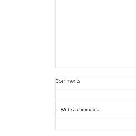
Comments
Write a comment...
KPDN rampas 38,500 liter
diesel mencurigakan di