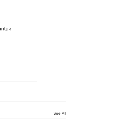
.
untuk 
See All