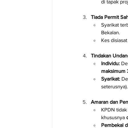
di tapak pro
Tiada Permit Sah
Syarikat ter
Bekalan.
Kes disiasat
Tindakan Undan
Individu:
 De
maksimum 3
Syarikat:
 De
seterusnya).
Amaran dan Pen
KPDN tidak
khususnya 
Pembekal di