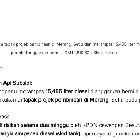
tapak projek pembinaan di Merang, Setiu dan merampas 15,455 liter mi
permit dianggarkan bernilai RM44,819.50 / Sinar Harian
U
Api Subsidi:
ngganu merampas 
15,455 liter diesel
 dianggarkan bernilai
akukan di 
tapak projek pembinaan di Merang
, Setiu pada
asi:
l 
risikan selama dua minggu
 oleh KPDN cawangan Besut
tangki simpanan diesel (skid tank)
 dipercayai digunakan un