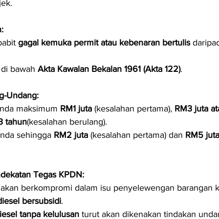
jek.
:
babit 
gagal kemuka permit atau kebenaran bertulis
 daripa
 di bawah 
Akta Kawalan Bekalan 1961 (Akta 122)
.
g-Undang:
nda maksimum 
RM1 juta
 (kesalahan pertama), 
RM3 juta at
 tahun
(kesalahan berulang).
nda sehingga 
RM2 juta
 (kesalahan pertama) dan 
RM5 jut
dekatan Tegas KPDN:
 akan berkompromi dalam isu penyelewengan barangan k
diesel bersubsidi
.
esel tanpa kelulusan
 turut akan dikenakan tindakan und