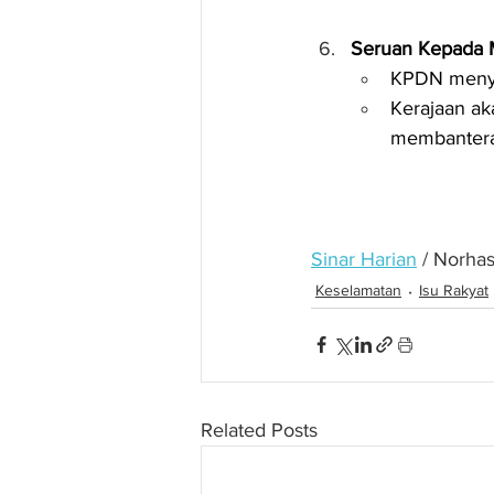
Seruan Kepada M
KPDN menye
Kerajaan a
membantera
Sinar Harian
 / Norha
Keselamatan
Isu Rakyat
Related Posts