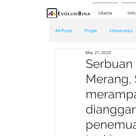
Utama
Info
All Posts
Projek
Infrastruktur
May 27, 2025
Teknologi
Kontraktor
K
Serbuan 
Merang, 
merampas
dianggar
penemuan