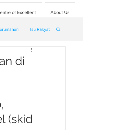
entre of Excellent
About Us
erumahan
Isu Rakyat
an di
,
 (skid