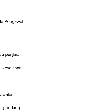
da Pengawal 
au penjara 
a
 (kesalahan 
awalan 
ang-undang.