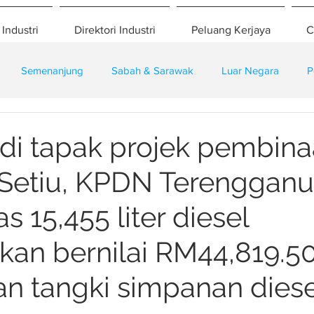
 Industri
Direktori Industri
Peluang Kerjaya
C
Semenanjung
Sabah & Sarawak
Luar Negara
P
eselamatan
Pembangunan
Training
di tapak projek pembina
Setiu, KPDN Terengganu
 15,455 liter diesel
kan bernilai RM44,819.50
 tangki simpanan diesel