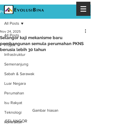
Post
All Posts
Nov 24, 2025
All Posts
Selangor kaji mekanisme baru
pembangunan semula perumahan PKNS
Projek
berusia lebih 30 tahun
Infrastruktur
Semenanjung
Sabah & Sarawak
Luar Negara
Perumahan
Isu Rakyat
Gambar hiasan
Teknologi
SELANGOR
Kontraktor