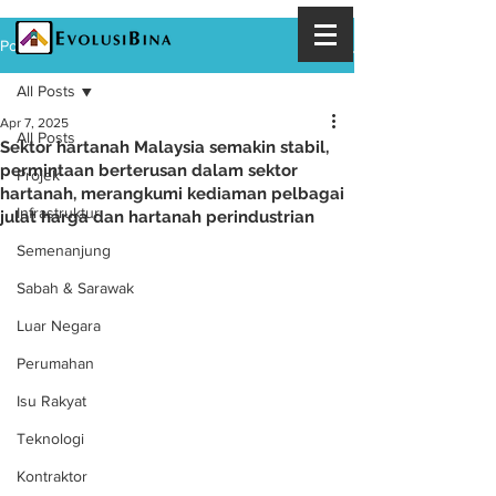
Post
All Posts
Apr 7, 2025
All Posts
Sektor hartanah Malaysia semakin stabil,
permintaan berterusan dalam sektor
Projek
hartanah, merangkumi kediaman pelbagai
Infrastruktur
julat harga dan hartanah perindustrian
Semenanjung
Sabah & Sarawak
Luar Negara
Perumahan
Isu Rakyat
Teknologi
Kontraktor