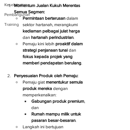
Keselamatan
Momentum Jualan Kukuh Merentas 
Semua Segmen:
Pembangunan
Permintaan berterusan
 dalam 
Training
sektor hartanah, merangkumi 
kediaman pelbagai julat harga
dan 
hartanah perindustrian
.
Pemaju kini lebih 
proaktif dalam 
strategi penjanaan tunai
 dan 
fokus kepada projek yang 
memberi pendapatan berulang
.
Penyesuaian Produk oleh Pemaju:
Pemaju giat 
menentukur semula 
produk mereka
 dengan 
memperkenalkan:
Gabungan produk premium
, 
dan
Rumah mampu milik untuk 
pasaran besar-besaran
.
Langkah ini bertujuan 