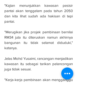
"Kajian menunjukkan kawasan pesisir 
pantai akan tenggelam pada tahun 2050 
dan kita lihat sudah ada hakisan di tepi 
pantai.
"Merugikan jika projek pembinaan bernilai 
RM34 juta itu diteruskan namun akhirnya 
bangunan itu tidak selamat diduduki," 
katanya.
Jelas Mohd Yusaimi, rancangan menjadikan 
kawasan itu sebagai tarikan pelancongan 
juga tidak sesuai.
"Kerja-kerja pembinaan akan mengganggu 
pendaratan penyu yang sensitif dengan 
pencemaran bunyi, cahaya dan kotoran 
sampah.
"Jabatan Mufti perlu menyemak semula 