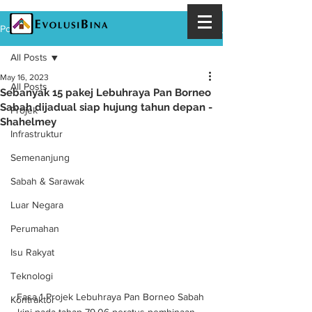
Post
All Posts
May 16, 2023
All Posts
Sebanyak 15 pakej Lebuhraya Pan Borneo
Sabah dijadual siap hujung tahun depan -
Projek
Shahelmey
Infrastruktur
Semenanjung
Sabah & Sarawak
Luar Negara
Perumahan
Isu Rakyat
Teknologi
Fasa 1 Projek Lebuhraya Pan Borneo Sabah 
Kontraktor
kini pada tahap 79.06 peratus pembinaan. - 