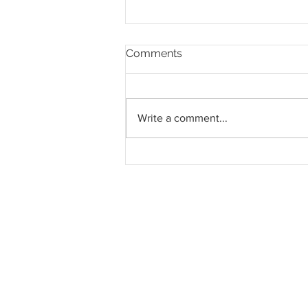
Comments
Write a comment...
LRT Pulau Pinang: Kontrak
System Turnkey RM3.028
bilion kepada MRCB - Theta
Edge JV bergerak mengikut
jadual