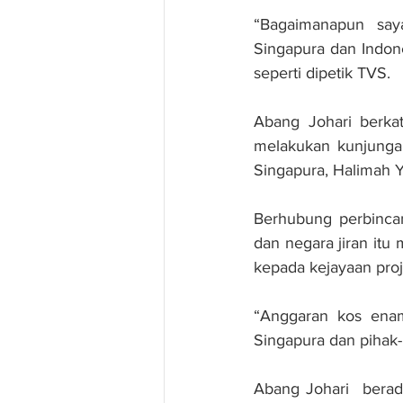
“Bagaimanapun saya
Singapura dan Indone
seperti dipetik TVS.
Abang Johari berka
melakukan kunjunga
Singapura, Halimah Y
Berhubung perbincan
dan negara jiran it
kepada kejayaan pro
“Anggaran kos enam 
Singapura dan pihak-
Abang Johari  berada