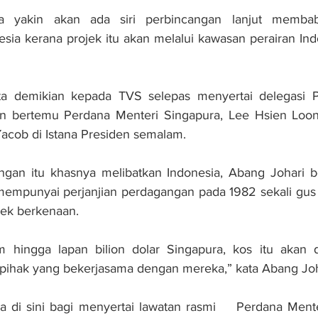
 yakin akan ada siri perbincangan lanjut membabit
sia kerana projek itu akan melalui kawasan perairan Indo
ta demikian kepada TVS selepas menyertai delegasi P
n bertemu Perdana Menteri Singapura, Lee Hsien Loon
acob di Istana Presiden semalam.
gan itu khasnya melibatkan Indonesia, Abang Johari ber
u mempunyai perjanjian perdagangan pada 1982 sekali gu
jek berkenaan.
hingga lapan bilion dolar Singapura, kos itu akan d
pihak yang bekerjasama dengan mereka,” kata Abang Joha
 di sini bagi menyertai lawatan rasmi    Perdana Menter