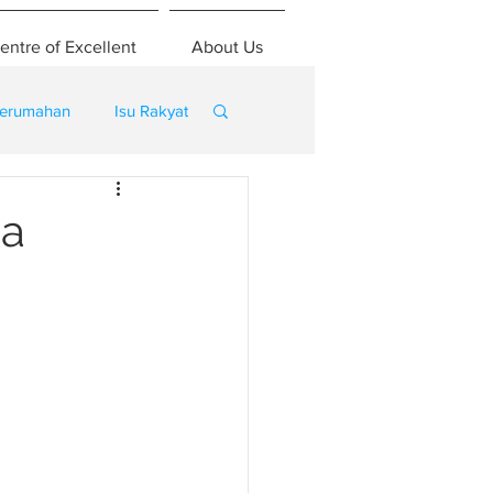
entre of Excellent
About Us
erumahan
Isu Rakyat
ga