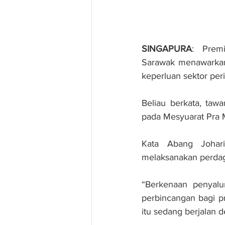
SINGAPURA
:  Prem
Sarawak menawarkan
keperluan sektor per
Beliau berkata, taw
pada Mesyuarat Pra M
Kata Abang Johari
melaksanakan perda
“Berkenaan penyalur
perbincangan bagi p
itu sedang berjalan 