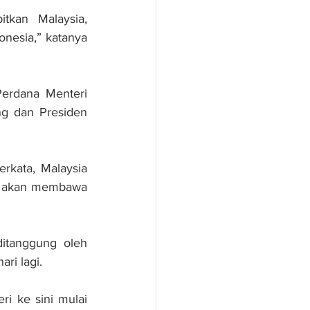
kan Malaysia, 
nesia,” katanya 
erdana Menteri 
g dan Presiden 
kata, Malaysia 
s akan membawa 
itanggung oleh 
ri lagi.
i ke sini mulai 