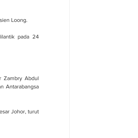
Hsien Loong.
lantik pada 24 
r Zambry Abdul 
n Antarabangsa 
ar Johor, turut 