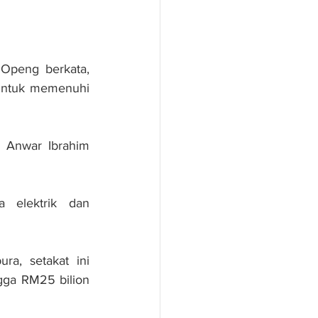
Openg berkata, 
untuk memenuhi 
 Anwar Ibrahim 
elektrik dan 
a, setakat ini 
gga RM25 bilion 