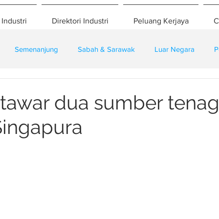
 Industri
Direktori Industri
Peluang Kerjaya
C
Semenanjung
Sabah & Sarawak
Luar Negara
P
eselamatan
Pembangunan
Training
tawar dua sumber tena
Singapura