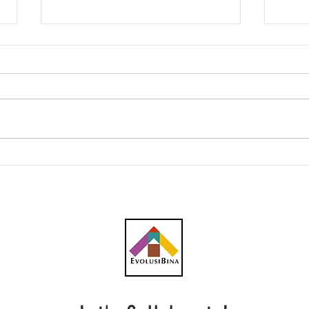
Lebih 60 kontena
Gamu
komponen Projek Kereta
hype
Kabel Bukit Bendera tiba
Port
dari Austria