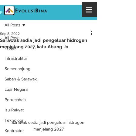
Post
All Posts
Sep 8, 2022
All Posts
Sarawak sedia jadi pengeluar hidrogen
menjelang 2027, kata Abang Jo
Projek
Infrastruktur
Semenanjung
Sabah & Sarawak
Luar Negara
Perumahan
Isu Rakyat
Teknologi
Sarawak sedia jadi pengeluar hidrogen 
menjelang 2027
Kontraktor