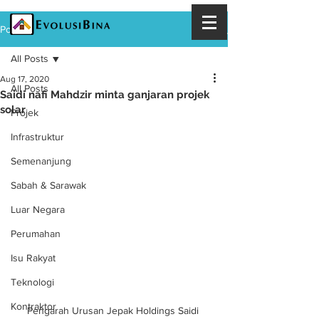
Post
All Posts
Aug 17, 2020
All Posts
Saidi nafi Mahdzir minta ganjaran projek
solar
Projek
Infrastruktur
Semenanjung
Sabah & Sarawak
Luar Negara
Perumahan
Isu Rakyat
Teknologi
Kontraktor
Pengarah Urusan Jepak Holdings Saidi 