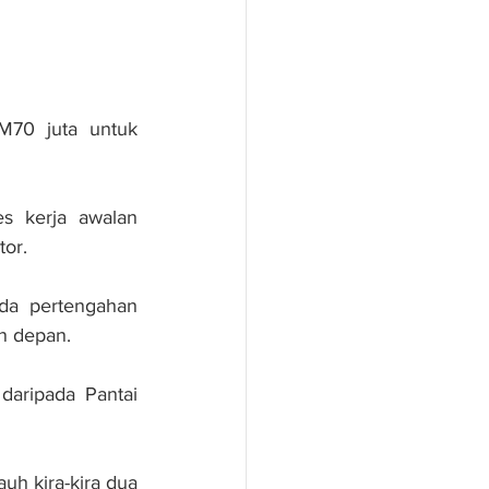
70 juta untuk 
s kerja awalan 
tor.
da pertengahan 
n depan.
aripada Pantai 
uh kira-kira dua 