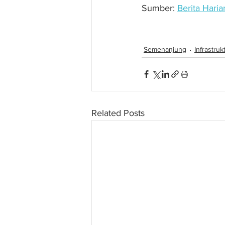
Sumber: 
Berita Haria
RM70 juta untuk proj
Semenanjung
Infrastruk
Related Posts