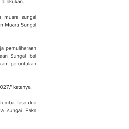
 dilakukan.
n muara sungai 
n Muara Sungai 
a pemuliharaan 
an Sungai Ibai 
an peruntukan 
027," katanya.
embal fasa dua 
a sungai Paka 