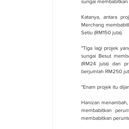
sungai membabitkan p
Katanya, antara pro
Merchang membabitka
Setiu (RM150 juta).
"Tiga lagi projek y
sungai Besut membab
(RM24 juta) dan p
berjumlah RM250 jut
"Enam projek itu dij
Hanizan menambah, d
membabitkan perun
membabitkan peruntu