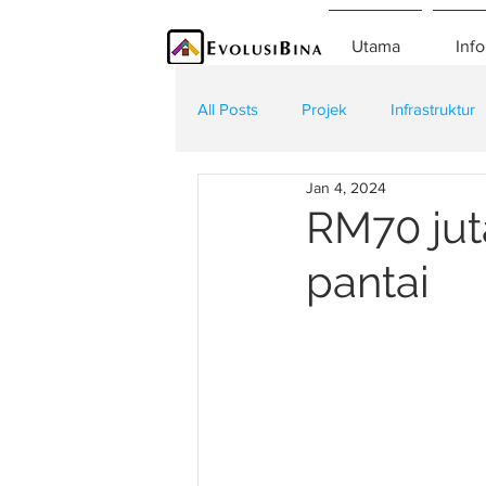
Utama
Info
All Posts
Projek
Infrastruktur
Jan 4, 2024
Teknologi
Kontraktor
K
RM70 jut
pantai