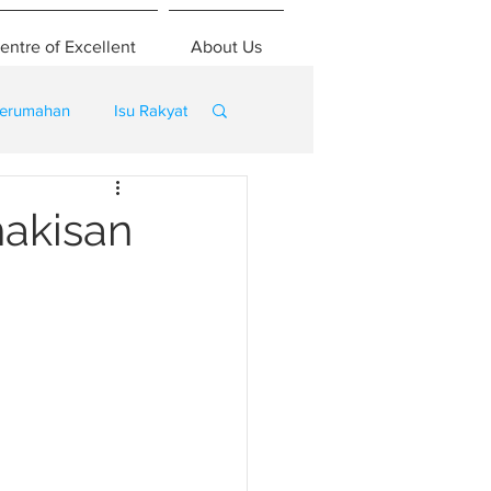
entre of Excellent
About Us
erumahan
Isu Rakyat
hakisan