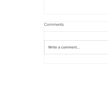
Comments
Write a comment...
Penduduk bimbang hakisan
lebih buruk