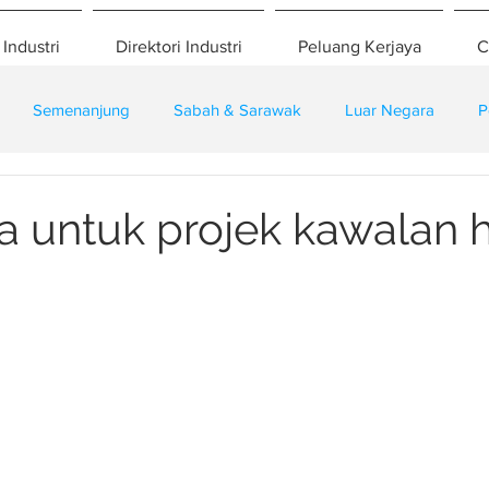
 Industri
Direktori Industri
Peluang Kerjaya
C
Semenanjung
Sabah & Sarawak
Luar Negara
P
eselamatan
Pembangunan
Training
a untuk projek kawalan 