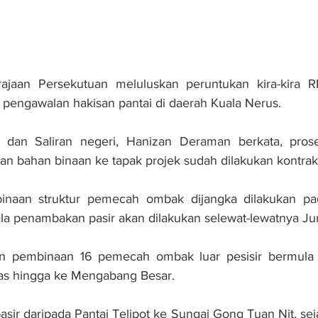
aan Persekutuan meluluskan peruntukan kira-kira RM
pengawalan hakisan pantai di daerah Kuala Nerus.
 dan Saliran negeri, Hanizan Deraman berkata, prose
n bahan binaan ke tapak projek sudah dilakukan kontrak
binaan struktur pemecah ombak dijangka dilakukan pa
la penambakan pasir akan dilakukan selewat-lewatnya Ju
n pembinaan 16 pemecah ombak luar pesisir bermula d
s hingga ke Mengabang Besar.
ir daripada Pantai Telipot ke Sungai Gong Tuan Nit, seja