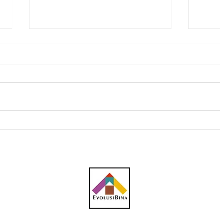
Benteng hakisan projek
JPS 
utama
haki
perk