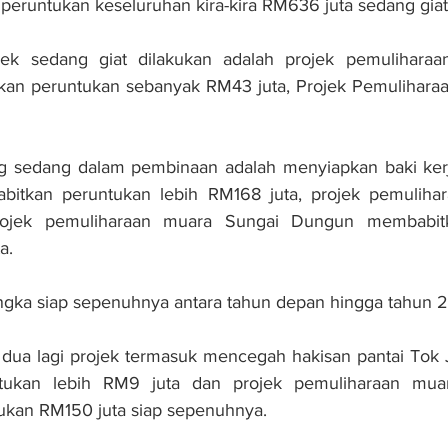
eruntukan keseluruhan kira-kira RM636 juta sedang giat
jek sedang giat dilakukan adalah projek pemuliharaa
n peruntukan sebanyak RM43 juta, Projek Pemuliharaa
ang sedang dalam pembinaan adalah menyiapkan baki kerj
itkan peruntukan lebih RM168 juta, projek pemulihara
rojek pemuliharaan muara Sungai Dungun membabitk
a.
angka siap sepenuhnya antara tahun depan hingga tahun 2
ua lagi projek termasuk mencegah hakisan pantai Tok J
tukan lebih RM9 juta dan projek pemuliharaan muar
kan RM150 juta siap sepenuhnya.