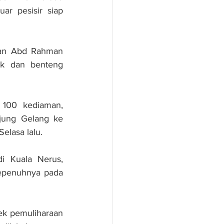
r pesisir siap 
lan Abd Rahman 
 dan benteng 
 100 kediaman, 
jung Gelang ke 
elasa lalu.
i Kuala Nerus, 
epenuhnya pada 
ek pemuliharaan 