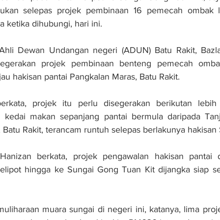
kukan selepas projek pembinaan 16 pemecah ombak lua
 ketika dihubungi, hari ini.
 Ahli Dewan Undangan negeri (ADUN) Batu Rakit, Baz
gerakan projek pembinaan benteng pemecah ombak
jau hakisan pantai Pangkalan Maras, Batu Rakit.
erkata, projek itu perlu disegerakan berikutan lebih
n kedai makan sepanjang pantai bermula daripada Tan
Batu Rakit, terancam runtuh selepas berlakunya hakisan S
 Hanizan berkata, projek pengawalan hakisan pantai d
Telipot hingga ke Sungai Gong Tuan Kit dijangka siap s
liharaan muara sungai di negeri ini, katanya, lima proj