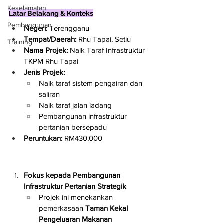
Keselamatan
Latar Belakang & Konteks
Pembangunan
Negeri:
 Terengganu
Tempat/Daerah:
 Rhu Tapai, Setiu
Training
Nama Projek:
 Naik Taraf Infrastruktur 
TKPM Rhu Tapai
Jenis Projek:
Naik taraf sistem pengairan dan 
saliran
Naik taraf jalan ladang
Pembangunan infrastruktur 
pertanian bersepadu
Peruntukan:
 RM430,000
Fokus kepada Pembangunan 
Infrastruktur Pertanian Strategik
Projek ini menekankan 
pemerkasaan 
Taman Kekal 
Pengeluaran Makanan 