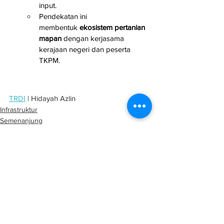
input.
Pendekatan ini 
membentuk 
ekosistem pertanian 
mapan
 dengan kerjasama 
kerajaan negeri dan peserta 
TKPM.
TRDI
 | Hidayah Azlin
Infrastruktur
Semenanjung
Projek
See All
Related Posts