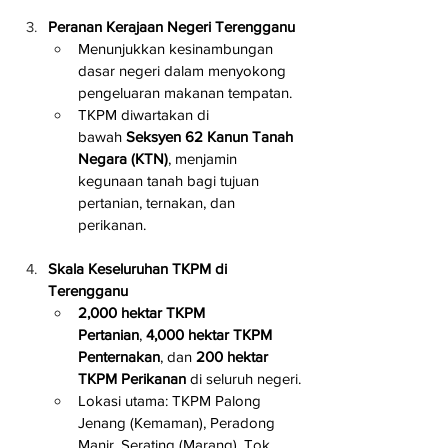
Peranan Kerajaan Negeri Terengganu
Menunjukkan kesinambungan 
dasar negeri dalam menyokong 
pengeluaran makanan tempatan.
TKPM diwartakan di 
bawah 
Seksyen 62 Kanun Tanah 
Negara (KTN)
, menjamin 
kegunaan tanah bagi tujuan 
pertanian, ternakan, dan 
perikanan.
Skala Keseluruhan TKPM di 
Terengganu
2,000 hektar TKPM 
Pertanian
, 
4,000 hektar TKPM 
Penternakan
, dan 
200 hektar 
TKPM Perikanan
 di seluruh negeri.
Lokasi utama: TKPM Palong 
Jenang (Kemaman), Peradong 
Manir, Serating (Marang), Tok 