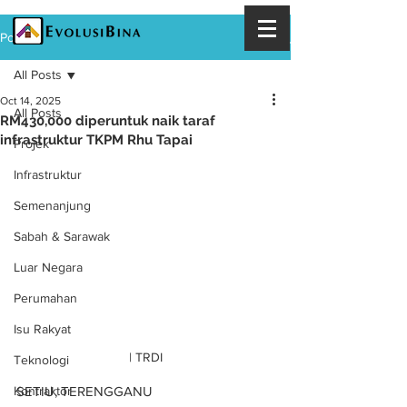
Post
All Posts
Oct 14, 2025
All Posts
RM430,000 diperuntuk naik taraf
infrastruktur TKPM Rhu Tapai
Projek
Infrastruktur
Semenanjung
Sabah & Sarawak
Luar Negara
Perumahan
Isu Rakyat
| TRDI
Teknologi
SETIU, TERENGGANU
Kontraktor