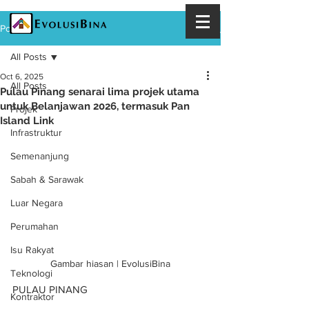
Post
All Posts
Oct 6, 2025
All Posts
Pulau Pinang senarai lima projek utama
untuk Belanjawan 2026, termasuk Pan
Projek
Island Link
Infrastruktur
Semenanjung
Sabah & Sarawak
Luar Negara
Perumahan
Isu Rakyat
Gambar hiasan | EvolusiBina
Teknologi
PULAU PINANG
Kontraktor