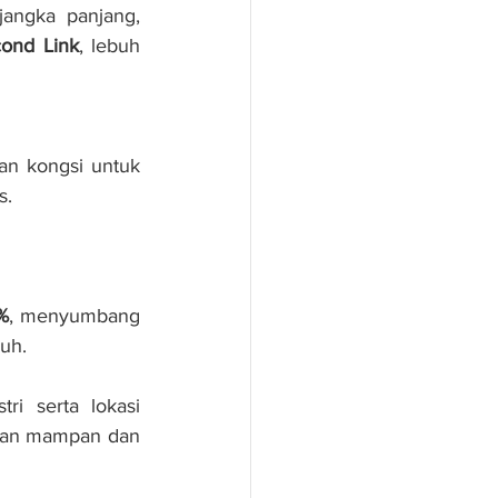
angka panjang, 
cond Link
, lebuh 
n kongsi untuk 
s.
%
, menyumbang 
uh.
 serta lokasi 
han mampan dan 