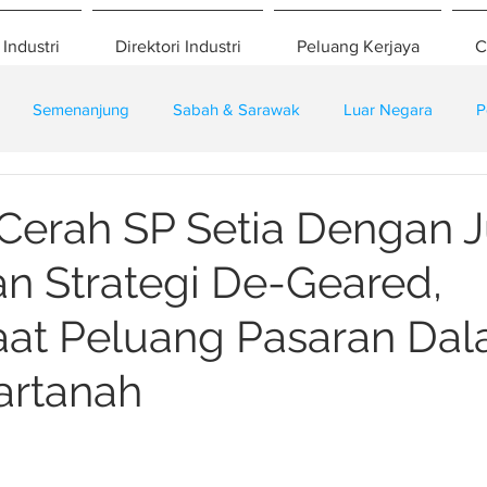
 Industri
Direktori Industri
Peluang Kerjaya
C
Semenanjung
Sabah & Sarawak
Luar Negara
P
eselamatan
Pembangunan
Training
Cerah SP Setia Dengan J
n Strategi De-Geared,
at Peluang Pasaran Da
artanah