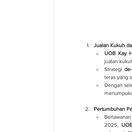
Jualan Kukuh da
UOB Kay H
jualan kuku
Strategi 
de-
teras yang s
Dengan sele
menumpukan
Pertumbuhan Pe
Berlawanan
2025, 
UOB