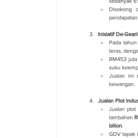
sebanyak 6
Disokong o
pendapatan 
Inisiatif De-Gear
Pada tahun
teras, deng
RM453 juta 
suku keemp
Jualan ini
kewangan.
Jualan Plot Indu
Jualan plot
tambahan 
R
bilion
.
GDV tapak i