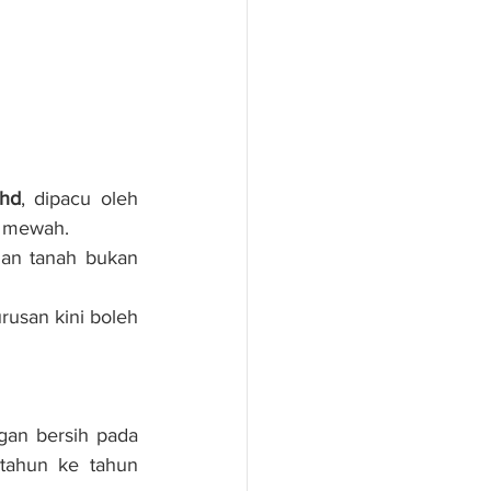
Bhd
, dipacu oleh 
n mewah.
lan tanah bukan 
usan kini boleh 
an bersih pada 
ahun ke tahun 