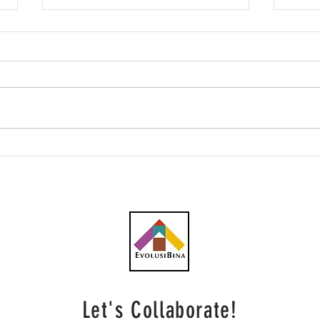
Kumpulan Kitacon peroleh
SP S
kontrak RM64.05 juta
unt
daripada SP Setia Eco-
Projects Management bagi
pembinaan 130 rumah
berkembar di Shah Alam
Let's Collaborate!