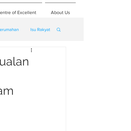
entre of Excellent
About Us
erumahan
Isu Rakyat
ualan
lam