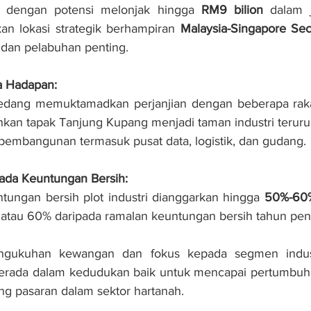
, dengan potensi melonjak hingga 
RM9 bilion
 dalam j
n lokasi strategik berhampiran 
Malaysia-Singapore Se
 dan pelabuhan penting.
 Hadapan:
sedang memuktamadkan perjanjian dengan beberapa raka
n tapak Tanjung Kupang menjadi taman industri teruru
mbangunan termasuk pusat data, logistik, dan gudang.
da Keuntungan Bersih:
tungan bersih plot industri dianggarkan hingga 
50%-60
 atau 60% daripada ramalan keuntungan bersih tahun pen
ngukuhan kewangan dan fokus kepada segmen industri
a berada dalam kedudukan baik untuk mencapai pertumbu
g pasaran dalam sektor hartanah.