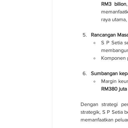
RM3 bilion
memanfaatka
raya utama,
Rancangan Masa
S P Setia 
membangunka
Komponen pe
Sumbangan kepa
Margin keun
RM380 juta
Dengan strategi pe
strategik, S P Seti
memanfaatkan peluan