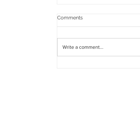
Comments
Write a comment...
Mah Sing Ambil Alih Tanah
SP Setia di Johor, Rancang
Projek M Grand Minori
Bernilai GDV RM1.5 Bilion