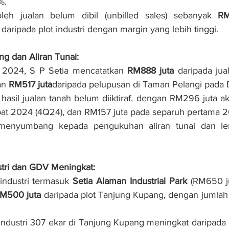
%.
leh jualan belum dibil (unbilled sales) sebanyak 
RM
daripada plot industri dengan margin yang lebih tinggi.
ing dan Aliran Tunai:
 2024, S P Setia mencatatkan 
RM888 juta
 daripada jua
an 
RM517 juta
daripada pelupusan di Taman Pelangi pada 
hasil jualan tanah belum diiktiraf, dengan RM296 juta aka
at 2024 (4Q24), dan RM157 juta pada separuh pertama 
 menyumbang kepada pengukuhan aliran tunai dan le
stri dan GDV Meningkat:
 industri termasuk 
Setia Alaman Industrial Park
 (RM650 ju
M500 juta
 daripada plot Tanjung Kupang, dengan jumlah 
ndustri 307 ekar di Tanjung Kupang meningkat daripada 