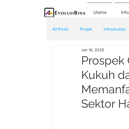
Utama
Info
All Posts
Projek
Infrastruktur
Jan 16, 2025
Teknologi
Kontraktor
K
Prospek 
Kukuh da
Memanfa
Sektor H