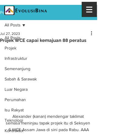
Post
All Posts
Jul 27, 2023
All Posts
Projek WCE capai kemajuan 88 peratus
Projek
Infrastruktur
Semenanjung
Sabah & Sarawak
Luar Negara
Perumahan
Isu Rakyat
Alexander (kanan) mendengar taklimat 
Teknologi
semasa meninjau tapak projek itu di Seksyen 
6 WCE Assam Jawa di sini pada Rabu. AAA
Kontraktor