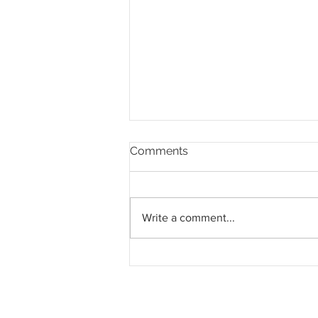
Comments
Write a comment...
Seksyen 11 laluan Beruas-
Taiping Selatan WCE dibuka
akhir tahun