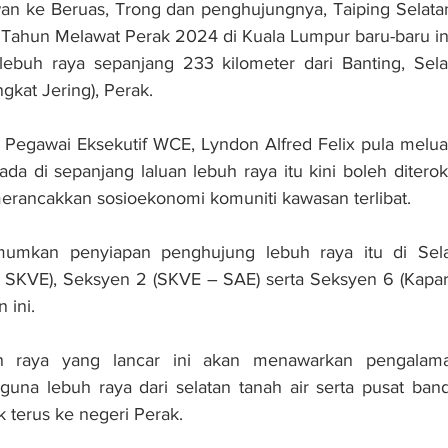
awan ke Beruas, Trong dan penghujungnya, Taiping Selatan
 Tahun Melawat Perak 2024 di Kuala Lumpur baru-baru in
ebuh raya sepanjang 233 kilometer dari Banting, Sela
gkat Jering), Perak.
 Pegawai Eksekutif WCE, Lyndon Alfred Felix pula meluah
 ada di sepanjang laluan lebuh raya itu kini boleh ditero
 merancakkan sosioekonomi komuniti kawasan terlibat.
umkan penyiapan penghujung lebuh raya itu di Selan
– SKVE), Seksyen 2 (SKVE – SAE) serta Seksyen 6 (Kapar
 ini.
h raya yang lancar ini akan menawarkan pengalama
una lebuh raya dari selatan tanah air serta pusat band
 terus ke negeri Perak.