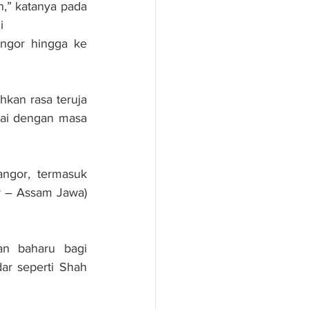
,” katanya pada 
i
ngor hingga ke 
kan rasa teruja 
kai dengan masa 
gor, termasuk 
 – Assam Jawa) 
n baharu bagi 
ar seperti Shah 