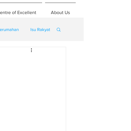
entre of Excellent
About Us
erumahan
Isu Rakyat