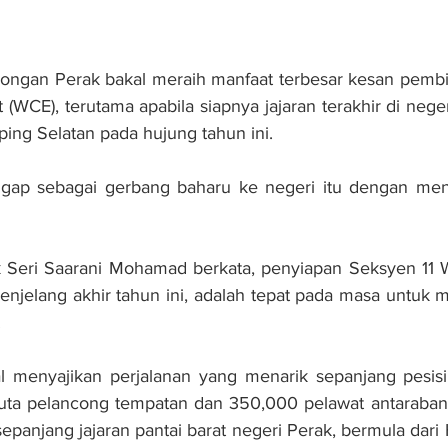
ncongan Perak bakal meraih manfaat terbesar kesan pemb
t (WCE), terutama apabila siapnya jajaran terakhir di negeri
ing Selatan pada hujung tahun ini.
ggap sebagai gerbang baharu ke negeri itu dengan me
k Seri Saarani Mohamad berkata, penyiapan Seksyen 11 W
enjelang akhir tahun ini, adalah tepat pada masa untuk
.
l menyajikan perjalanan yang menarik sepanjang pesisir
juta pelancong tempatan dan 350,000 pelawat antarabang
panjang jajaran pantai barat negeri Perak, bermula dari 