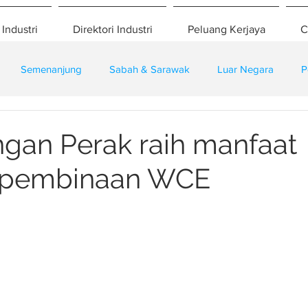
 Industri
Direktori Industri
Peluang Kerjaya
C
Semenanjung
Sabah & Sarawak
Luar Negara
P
eselamatan
Pembangunan
Training
gan Perak raih manfaat
r pembinaan WCE