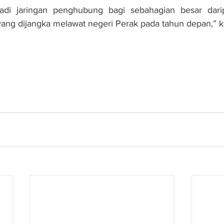
di jaringan penghubung bagi sebahagian besar darip
ang dijangka melawat negeri Perak pada tahun depan,” k
aih manfaat terbesar pembinaan WCE