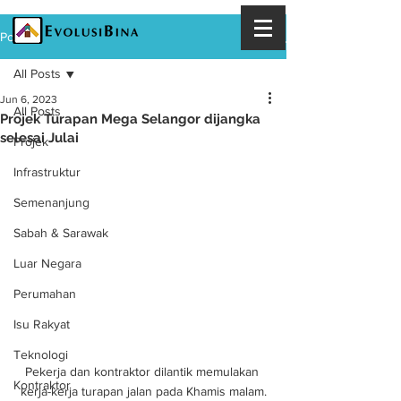
Post
All Posts
Jun 6, 2023
All Posts
Projek Turapan Mega Selangor dijangka
selesai Julai
Projek
Infrastruktur
Semenanjung
Sabah & Sarawak
Luar Negara
Perumahan
Isu Rakyat
Teknologi
Pekerja dan kontraktor dilantik memulakan 
Kontraktor
kerja-kerja turapan jalan pada Khamis malam.