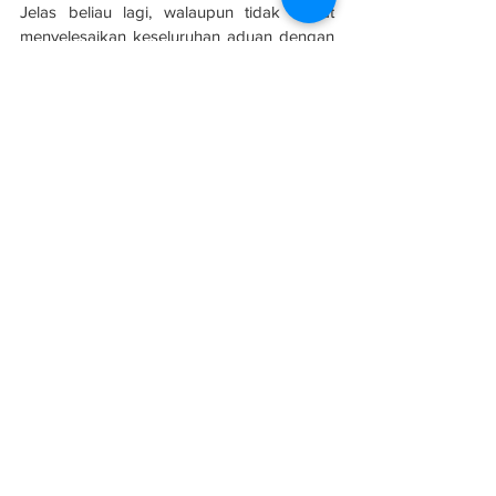
Jelas beliau lagi, walaupun tidak dapat 
menyelesaikan keseluruhan aduan dengan 
had peruntukan yang ditetapkan namun 
aduan di jalan-jalan utama yang rosak 
diterima menerusi sistem itu dapat 
diselesaikan dengan segera.
Sumber: 
Sinar Harian
Projek Turapan Mega Selangor dijangka 
selesai Julai
Semenanjung
Projek
Infrastruktur
See All
Related Posts