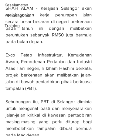
Keselamatan
SHAH ALAM - Kerajaan Selangor akan 
melaksanakan kerja penurapan jalan 
Pembangunan
secara besar-besaran di negeri berkenaan 
Training
pada tahun ini dengan melibatkan 
peruntukan sebanyak RM50 juta bermula 
pada bulan depan.
Exco Tetap Infrastruktur, Kemudahan 
Awam, Pemodenan Pertanian dan Industri 
Asas Tani negeri, Ir Izham Hashim berkata, 
projek berkenaan akan melibatkan jalan-
jalan di bawah pentadbiran pihak berkuasa 
tempatan (PBT).
Sehubungan itu, PBT di Selangor diminta 
untuk mengenal pasti dan menyenaraikan 
jalan-jalan kritikal di kawasan pentadbiran 
masing-masing yang perlu diturap bagi 
membolehkan tampalan dibuat bermula 
pada Mac depan.