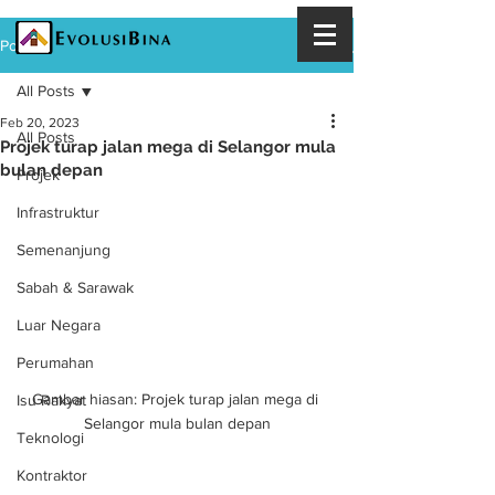
Post
All Posts
Feb 20, 2023
All Posts
Projek turap jalan mega di Selangor mula
bulan depan
Projek
Infrastruktur
Semenanjung
Sabah & Sarawak
Luar Negara
Perumahan
Gambar hiasan: Projek turap jalan mega di 
Isu Rakyat
Selangor mula bulan depan
Teknologi
Kontraktor