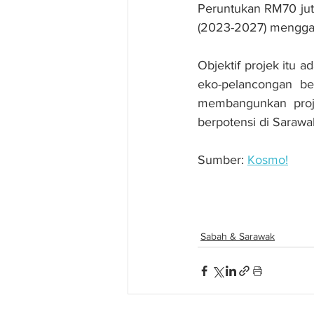
Peruntukan RM70 jut
(2023-2027) menggari
Objektif projek itu
eko-pelancongan be
membangunkan proje
berpotensi di Sarawa
Sumber: 
Kosmo!
Projek tukun bebola S
Sabah & Sarawak