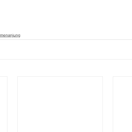
r Lembaga Lebuhraya Malaysia (LLM) ditangguh berpunca 
ebatan banjir takungan yang masih belum selesai, menuru
menanjung