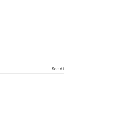
daripada urusan 
t Menteri Besar 
See All