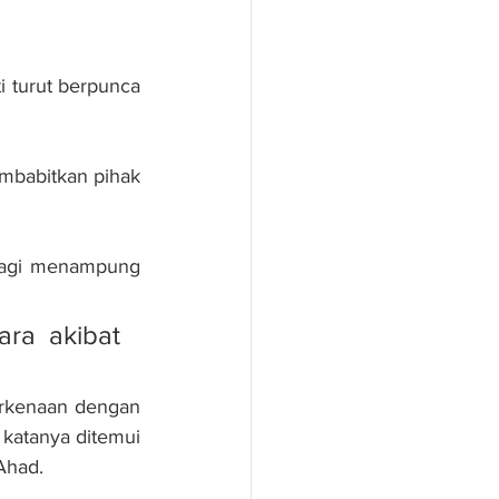
i turut berpunca 
mbabitkan pihak 
bagi menampung 
ra akibat 
rkenaan dengan 
 katanya ditemui 
Ahad.