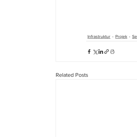
Projek tebatan banji
pelaksanaan projek t
Selangor.
Infrastruktur
Projek
Se
Related Posts