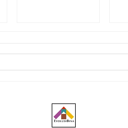
5 projek tebatan banjir di
Masa
Selangor dengan
baka
peruntukan RM4.7 bilion –
PM