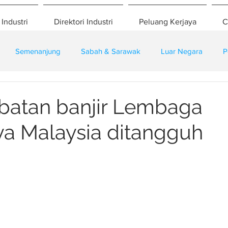
 Industri
Direktori Industri
Peluang Kerjaya
C
Semenanjung
Sabah & Sarawak
Luar Negara
P
eselamatan
Pembangunan
Training
ebatan banjir Lembaga
a Malaysia ditangguh