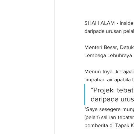
SHAH ALAM - Insiden b
daripada urusan pela
Menteri Besar, Datuk
Lembaga Lebuhraya M
Menurutnya, kerajaa
limpahan air apabila 
“Projek teba
daripada uru
"Saya sesegera mung
(pelan) saliran tebat
pemberita di Tapak K