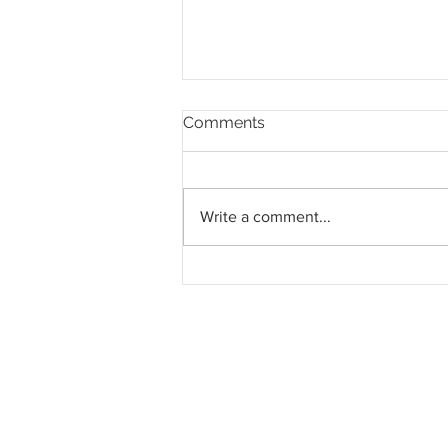
Comments
Write a comment...
Selangor bakal bentang
cadangan tambah baik
pengurusan banjir