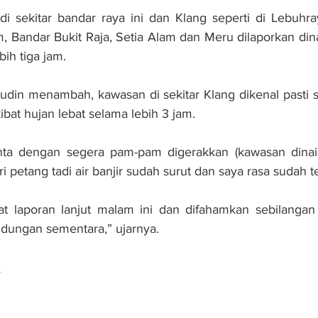
i sekitar bandar raya ini dan Klang seperti di Lebuhra
 Bandar Bukit Raja, Setia Alam dan Meru dilaporkan dinai
bih tiga jam.
udin menambah, kawasan di sekitar Klang dikenal pasti 
kibat hujan lebat selama lebih 3 jam.
nta dengan segera pam-pam digerakkan (kawasan dinaiki 
 petang tadi air banjir sudah surut dan saya rasa sudah t
 laporan lanjut malam ini dan difahamkan sebilangan 
indungan sementara,” ujarnya.
n
r Lembaga Lebuhraya Malaysia ditangguh