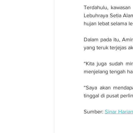
Terdahulu, kawasan d
Lebuhraya Setia Alam,
hujan lebat selama le
Dalam pada itu, Amir
yang teruk terjejas a
“Kita juga sudah mi
menjelang tengah hari
“Saya akan mendapat
tinggal di pusat perl
Sumber: 
Sinar Haria
Projek tebatan banji