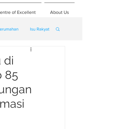
entre of Excellent
About Us
erumahan
Isu Rakyat
 di
p 85
bungan
omasi