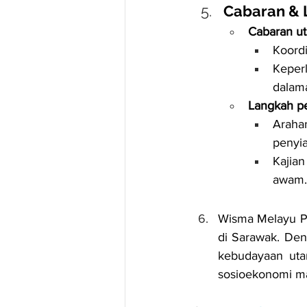
Cabaran & 
Cabaran ut
Koordi
Keper
dalam
Langkah pe
Araha
penyi
Kajian
awam.
Wisma Melayu Pe
di Sarawak. Den
kebudayaan uta
sosioekonomi mas