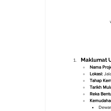
Maklumat 
Nama Proj
Lokasi:
 Jal
Tahap Kem
Tarikh Mul
Reka Bentu
Kemudaha
Dewan