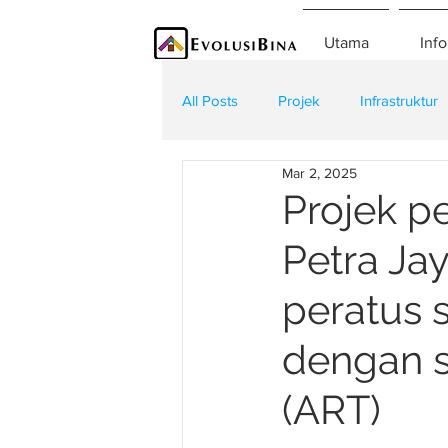
Utama
Info
All Posts
Projek
Infrastruktur
Mar 2, 2025
Teknologi
Kontraktor
K
Projek p
Petra Ja
peratus 
dengan s
(ART)