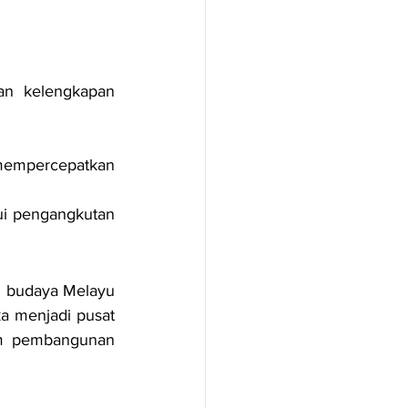
an kelengkapan 
empercepatkan 
ui pengangkutan 
n budaya Melayu 
 menjadi pusat 
m pembangunan 