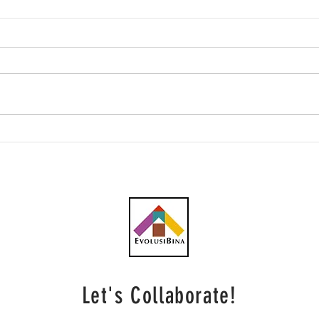
Hospital Petra Jaya yang
Petr
'sakit' dijangka operasi 2025
curr
eval
Heal
Let's Collaborate!