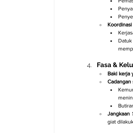
Pemasa
Penya
Penyel
Koordinasi 
Kerjas
Datuk
mempe
Fasa & Kelu
Baki kerja 
Cadangan 
Kemun
mening
Butira
Jangkaan 
giat dilak