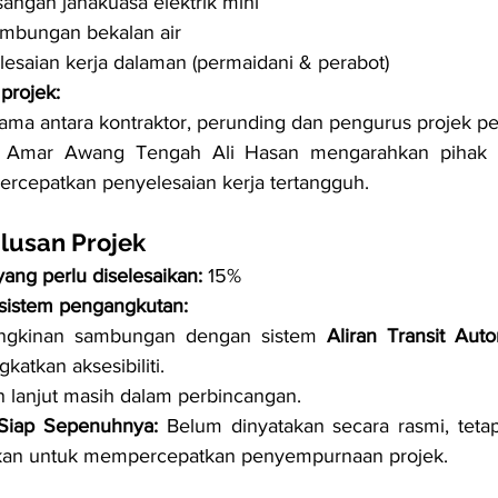
ngan janakuasa elektrik mini
mbungan bekalan air
esaian kerja dalaman (permaidani & perabot)
projek:
ama antara kontraktor, perunding dan pengurus projek pe
 Amar Awang Tengah Ali Hasan mengarahkan pihak be
rcepatkan penyelesaian kerja tertangguh.
lusan Projek
yang perlu diselesaikan:
 15%
sistem pengangkutan:
gkinan sambungan dengan sistem 
Aliran Transit Aut
katkan aksesibiliti.
n lanjut masih dalam perbincangan.
Siap Sepenuhnya:
 Belum dinyatakan secara rasmi, teta
ukan untuk mempercepatkan penyempurnaan projek.