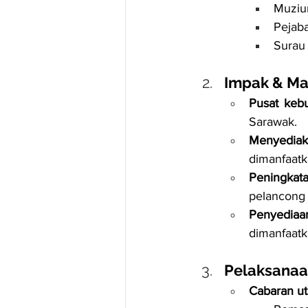
Muziu
Pejaba
Surau
Impak & Ma
Pusat keb
Sarawak.
Menyedia
dimanfaatk
Peningkat
pelancong 
Penyediaa
dimanfaatk
Pelaksanaa
Cabaran ut