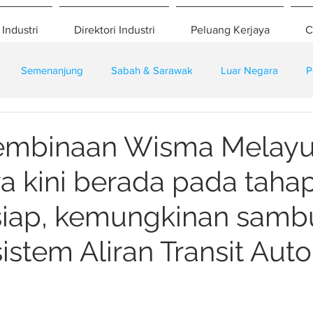
 Industri
Direktori Industri
Peluang Kerjaya
C
Semenanjung
Sabah & Sarawak
Luar Negara
P
eselamatan
Pembangunan
Training
embinaan Wisma Melayu
ya kini berada pada taha
siap, kemungkinan sam
istem Aliran Transit Aut