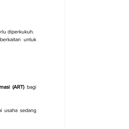
rlu diperkukuh.
rkaitan untuk 
omasi (ART)
 bagi 
pi usaha sedang 