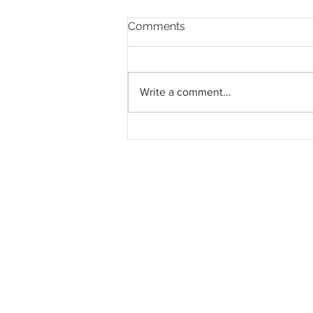
Comments
Write a comment...
Projek Hospital Petra Jaya
Capai 82 Peratus Siap,
Dijangka Siap Sepenuhnya
Pada Ogos 2025 dan
Dijangka Beroperasi Awal
2026