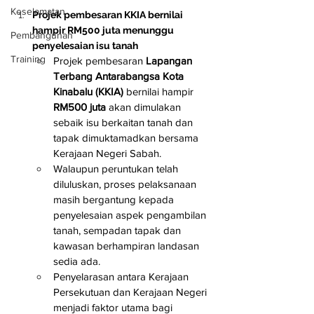
Keselamatan
Projek pembesaran KKIA bernilai 
hampir RM500 juta menunggu 
Pembangunan
penyelesaian isu tanah
Training
Projek pembesaran 
Lapangan 
Terbang Antarabangsa Kota 
Kinabalu (KKIA)
 bernilai hampir 
RM500 juta
 akan dimulakan 
sebaik isu berkaitan tanah dan 
tapak dimuktamadkan bersama 
Kerajaan Negeri Sabah.
Walaupun peruntukan telah 
diluluskan, proses pelaksanaan 
masih bergantung kepada 
penyelesaian aspek pengambilan 
tanah, sempadan tapak dan 
kawasan berhampiran landasan 
sedia ada.
Penyelarasan antara Kerajaan 
Persekutuan dan Kerajaan Negeri 
menjadi faktor utama bagi 