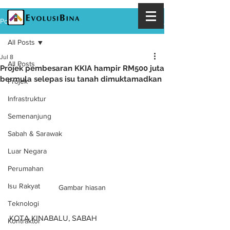
Post
All Posts
Jul 8
All Posts
Projek pembesaran KKIA hampir RM500 juta
bermula selepas isu tanah dimuktamadkan
Projek
Infrastruktur
Semenanjung
Sabah & Sarawak
Luar Negara
Perumahan
Isu Rakyat
Gambar hiasan
Teknologi
KOTA KINABALU, SABAH
Kontraktor