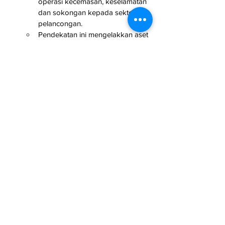
operasi kecemasan, keselamatan 
dan sokongan kepada sektor 
pelancongan.
Pendekatan ini mengelakkan aset 
kerajaan menjadi tidak produktif 
atau terbengkalai.
Berita Harian
 | BERNAMA
Sabah & Sarawak
Projek
See All
Related Posts