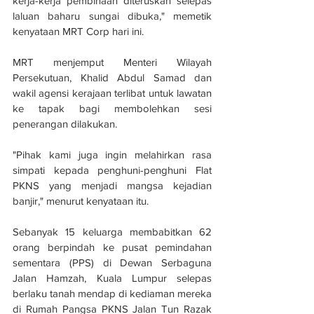
kerja-kerja pembinaan diteruskan selepas 
laluan baharu sungai dibuka," memetik 
kenyataan MRT Corp hari ini.
MRT menjemput Menteri Wilayah 
Persekutuan, Khalid Abdul Samad dan 
wakil agensi kerajaan terlibat untuk lawatan 
ke tapak bagi membolehkan sesi 
penerangan dilakukan.
"Pihak kami juga ingin melahirkan rasa 
simpati kepada penghuni-penghuni Flat 
PKNS yang menjadi mangsa kejadian 
banjir," menurut kenyataan itu.
Sebanyak 15 keluarga membabitkan 62 
orang berpindah ke pusat pemindahan 
sementara (PPS) di Dewan Serbaguna 
Jalan Hamzah, Kuala Lumpur selepas 
berlaku tanah mendap di kediaman mereka 
di Rumah Pangsa PKNS Jalan Tun Razak 