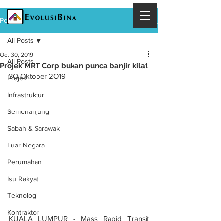
Post
All Posts
Oct 30, 2019
All Posts
Projek MRT Corp bukan punca banjir kilat
3O Oktober 2O19
Projek
Infrastruktur
Semenanjung
Sabah & Sarawak
Luar Negara
Perumahan
Isu Rakyat
Teknologi
Kontraktor
KUALA LUMPUR - Mass Rapid Transit 