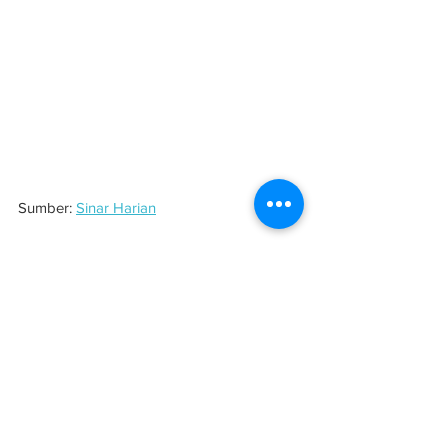
Sumber: 
Sinar Harian
#evolsuibina
#MRT
#banjir
See All
Related Posts