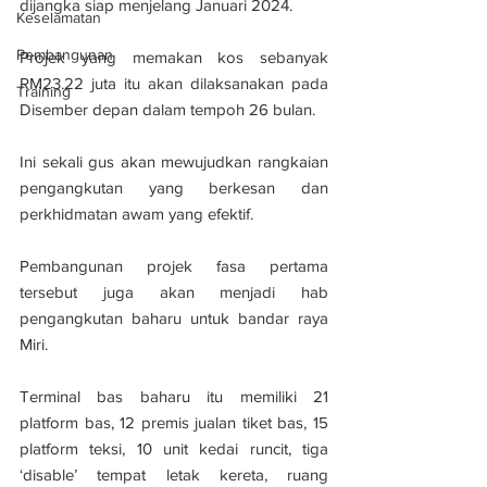
dijangka siap menjelang Januari 2024.
Keselamatan
Pembangunan
Projek yang memakan kos sebanyak 
RM23.22 juta itu akan dilaksanakan pada 
Training
Disember depan dalam tempoh 26 bulan.
Ini sekali gus akan mewujudkan rangkaian 
pengangkutan yang berkesan dan 
perkhidmatan awam yang efektif.
Pembangunan projek fasa pertama 
tersebut juga akan menjadi hab 
pengangkutan baharu untuk bandar raya 
Miri.
Terminal bas baharu itu memiliki 21 
platform bas, 12 premis jualan tiket bas, 15 
platform teksi, 10 unit kedai runcit, tiga 
‘disable’ tempat letak kereta, ruang 