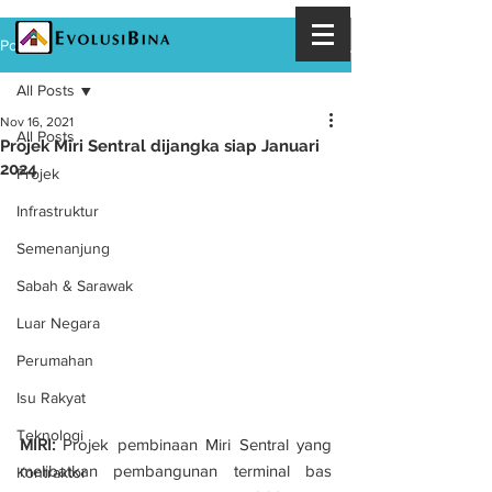
Post
All Posts
Nov 16, 2021
All Posts
Projek Miri Sentral dijangka siap Januari
2024
Projek
Infrastruktur
Semenanjung
Sabah & Sarawak
Luar Negara
Perumahan
Isu Rakyat
Teknologi
MIRI:
 Projek pembinaan Miri Sentral yang 
melibatkan pembangunan terminal bas 
Kontraktor