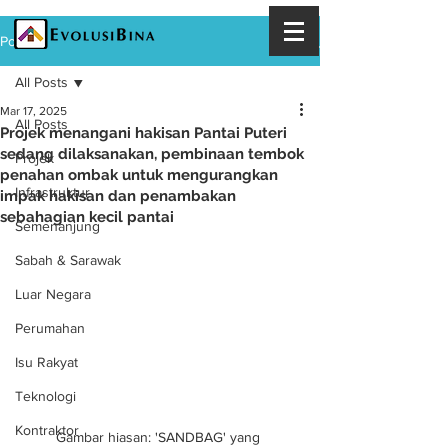
Post
All Posts
Mar 17, 2025
All Posts
Projek menangani hakisan Pantai Puteri
sedang dilaksanakan, pembinaan tembok
Projek
penahan ombak untuk mengurangkan
Infrastruktur
impak hakisan dan penambakan
sebahagian kecil pantai
Semenanjung
Sabah & Sarawak
Luar Negara
Perumahan
Isu Rakyat
Teknologi
Kontraktor
Gambar hiasan: 'SANDBAG' yang 